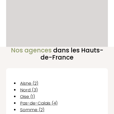
Nos agences
dans les Hauts-
de-France
Aisne (2)
Nord (3)
Oise (1)
Pas-de-Calais (4)
Somme (2)