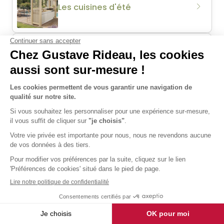
Les cuisines d'été
Les abris de jardin
Votre projet Gustave Rideau
à
Vichy
La cuisine d’été à Vichy
Le studio de jardin à Vichy
Les abris de jardin à Vichy
Les vérandas à Vichy
Les extensions de maison à Vichy
Les pergolas à Vichy
Les abris de terrasse à Vichy
Les abris de piscine à Vichy