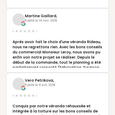
Martine Gaillard,
Publié le 14 nov. 2018
Après avoir fait le choix d'une véranda Rideau,
nous ne regrettons rien. Avec les bons conseils
du commercial Monsieur Leroy, nous avons pu
enfin voir notre projet se réaliser. Depuis le
début de la commande, tout le planning a été
parfaitement respecté (fabrication, livraison,
pose ..). Tous les intervenants ( commercial,
fabrication, poseurs..) ont travaillé dans le
Vero Petrikova,
respect du sérieux, de la qualité, de la rigueur,
Publié le 9 oct. 2018
et d'une connaissance parfaite de leur métier.
Nous ne manquerons pas de faire des éloges
de l'entreprise Véranda Rideau, et de faire une
bonne publicité.
Conquis par notre véranda rehaussée et
Merci à vous tous de chez Véranda Rideau
intégrée à la toiture sur les bons conseils de