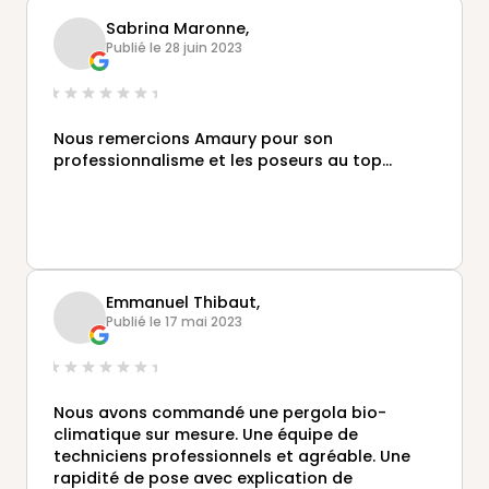
ainsi que l'équipe de poseur pour leur
Sabrina Maronne,
sympathie, efficacité et le soucis du détail .
Publié le 28 juin 2023
Bravo Messieurs et encore merci.
Nous remercions Amaury pour son
professionnalisme et les poseurs au top...
Emmanuel Thibaut,
Publié le 17 mai 2023
Nous avons commandé une pergola bio-
climatique sur mesure. Une équipe de
techniciens professionnels et agréable. Une
rapidité de pose avec explication de