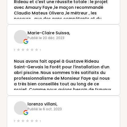
Rideau et c'est une réussite totale : le projet
avec Amaury Faye ,le maçon recommandé
Claudio Mateus Olivera ,le métreur , les
poseurs , que des gens compétents et du
beau travail propre . Nous avons une belle
pièce de vie avec ses montants fins , le choix
Marie-Claire Suissa,
des couleurs est top et surtout une finition
Publié le 20 déc. 2023
BICOLORE ,beige extérieur blanc intérieur,pour
nous . Tout est suivi du début à la fin par le
siège. Nous devions profiter de notre
extension en septembre et fin juin tout est fini
Nous avons fait appel à Gustave Rideau
.
Saint-Gervais la Forêt pour l’installation d’un
abri piscine. Nous sommes très satifaits du
professionnalisme de Monsieur Faye qui nous
a très bien conseillés tout au long de ce
projet. Comme nous avions besoin de travaux
préalables de maçonnerie, il nous orienté vers
un professionnel de qualité. Tous les délais
lorenzo villani,
annoncés ont bien été respectés, tous les
Publié le 6 oct. 2023
intervenants (métreur, livreur, et poseurs)
maîtrisent parfaitement leur sujet et le
résultat est largement à la hauteur de nos