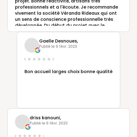
projet. Bonne réactivité, artisans très
professionnels et a l'écoute. Je recommande
vivement la société Véranda Rideaux qui ont
un sens de conscience professionnelle très
développée. Du début du projet avec le
commercial en passant par la réception, la
pose, la réalisation de la dalle, carrelage et
Gaelle Desnoues,
l'électricité réalisés par les professionnels en
Publié le 9 févr. 2023
relation avec la société Gustave Rideau. Très
content du résultat.
Bon accueil larges choix bonne qualité
driss kanouni,
Publié le 6 févr. 2023