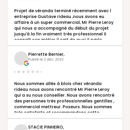
Projet de véranda terminé récemment avec l
entreprise Gustave rideau ,nous avons eu
affaire à un super commercial, Mr Pierre Leroy
qui nous a accompagné du début du projet
jusqu'à la fin vraiment très professionnel il
connaît son métier il sait de quoi il parle
vraiment si vous avez besoin d'un conseil pour
votre futur projet, n hésiter pas à le contacter
Pierrette Bernier,
sincèrement ,je vous laisse apprécier les
Publié le 2 déc. 2022
quelques photos elles parleront d elles même,
merci Gustave rideau et encore merci à Mr
Leroy
Nous sommes allés à blois chez véranda
rideau nous avons rencontré Mr Pierre Leroy
qui a su nous conseiller. Nous avons rencontré
des personnes très professionnelles gentilles ,
commercial mettreur. Poseurs. Nous sommes
très satisfaits et recommandons cette
société
STACIE PINHEIRO,