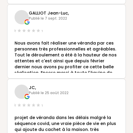
au top (agréable et chantier propre). Petit
conseil pour éviter de vous retrouver avec 6
GALLIOT Jean-Luc,
télécommandes comme nous, investissez
Publié le 7 sept. 2022
dans une Tahoma Switch de Somfy (environ
200 Euros) pour tout piloter depuis le
smartphone.
Nous avons fait réaliser une véranda par ces
personnes très professionnelles et agréables.
Tout le déroulement a été à la hauteur de nos
attentes et c'est ainsi que depuis février
dernier nous avons pu profiter ce cette belle
réalisation. Encore merci à toute l'équipe de
Véranda Rideau, nous sommes très satisfaits.
JC,
Publié le 25 août 2022
projet de véranda dans les délais malgré la
séquence covid, une vraie pièce de vie en plus
qui ajoute du cachet à la maison. très