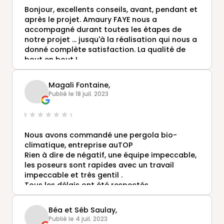
attentes : l’abri est magnifique et de très belle
Bonjour, excellents conseils, avant, pendant et
qualité.
après le projet. Amaury FAYE nous a
Nous recommandons la société Gustave
accompagné durant toutes les étapes de
Rideau et notamment le bureau de Saint-
notre projet ... jusqu'à la réalisation qui nous a
Gervais la Forêt
donné complète satisfaction. La qualité de
MC Suissa Squinabol
bout en bout !
Magali Fontaine,
Publié le 18 juil. 2023
Nous avons commandé une pergola bio-
climatique, entreprise auTOP
Rien à dire de négatif, une équipe impeccable,
les poseurs sont rapides avec un travail
impeccable et très gentil .
Tous les délais ont été respectés
Je recommande sans problème Gustave
Rideau et demander AMAURY le conseiller vous
Béa et Séb Saulay,
serez très bien conseillé .
Publié le 4 juil. 2023