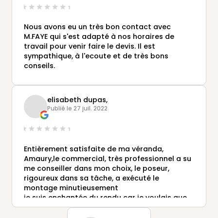
Nous avons eu un très bon contact avec
M.FAYE qui s'est adapté à nos horaires de
travail pour venir faire le devis. Il est
sympathique, à l'ecoute et de très bons
conseils.
elisabeth dupas,
Publié le 27 juil. 2022
Entièrement satisfaite de ma véranda,
Amaury,le commercial, très professionnel a su
me conseiller dans mon choix, le poseur,
rigoureux dans sa tâche, a exécuté le
montage minutieusement
je suis enchantée du rendu car je voulais que
ce soit une pièce
à part entière de ma maison