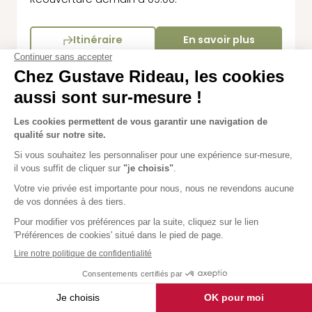
Itinéraire
En savoir plus
Chartres
4,9
78 avis
Chemin des Essarts
78310 Coignieres
Fermé
Itinéraire
En savoir plus
Chinon
4,9
66 avis
41 rue Franche Comté
37100 Tours