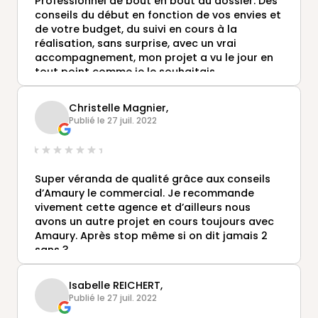
Professionnel de bout en bout du dossier. Des
conseils du début en fonction de vos envies et
de votre budget, du suivi en cours à la
réalisation, sans surprise, avec un vrai
accompagnement, mon projet a vu le jour en
tout point comme je le souhaitais.
Il ne reste plus qu'à profiter avec un bon livre
dans un salon de jardin ;)
Christelle Magnier,
Publié le 27 juil. 2022
Super véranda de qualité grâce aux conseils
d’Amaury le commercial. Je recommande
vivement cette agence et d’ailleurs nous
avons un autre projet en cours toujours avec
Amaury. Après stop même si on dit jamais 2
sans 3
Isabelle REICHERT,
Publié le 27 juil. 2022