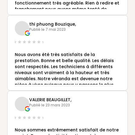
fonctionnement très agréable. Rien à redire et
franchement nous avons même tenté de
vendre la marque dans la famille pour les
projets à venir.
thi phuong Bouzique,
Publié le 7 mai 2023
Nous avons été très satisfaits de la
prestation. Bonne et belle qualité. Les délais
sont respectés. Les techniciens à différents
niveaux sont vraiment à la hauteur et très
aimables. Notre véranda est devenue notre
pièce à vivre puisque nous y passons le plus
clair de notre temps. Nous nous sommes faits
plaisir ! Très bon contact avec Mr Le Roy (site
VALERIE BEAUGILLET,
de Blois) qui est de très bons conseils. Merci!
Publié le 23 mars 2023
Nous sommes extrêmement satisfait de notre