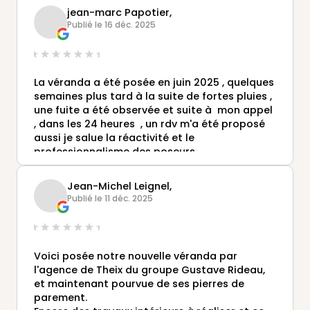
jean-marc Papotier,
Publié le 16 déc. 2025
La véranda a été posée en juin 2025 , quelques
semaines plus tard à la suite de fortes pluies ,
une fuite a été observée et suite à mon appel
, dans les 24 heures , un rdv m'a été proposé
aussi je salue la réactivité et le
professionnalisme des poseurs
Et je recommande vivement cet entreprise
sachant qu'une fois la véranda installée , le
Jean-Michel Leignel,
vendeur Monsieur CLOEREC reste à l'écoute si
Publié le 11 déc. 2025
des problèmes apparaissent
Donc encore félicitations pour cette approche
commerciale que je qualifie humaine et
éloignée de tout mercantilisme
Voici posée notre nouvelle véranda par
Jean Marc papotier
l'agence de Theix du groupe Gustave Rideau,
et maintenant pourvue de ses pierres de
parement.