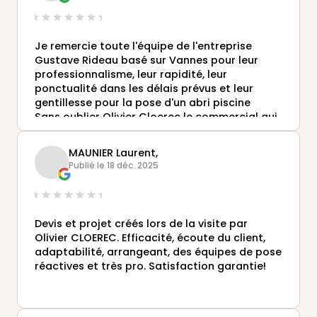
Je remercie toute l'équipe de l'entreprise
Gustave Rideau basé sur Vannes pour leur
professionnalisme, leur rapidité, leur
ponctualité dans les délais prévus et leur
gentillesse pour la pose d'un abri piscine
Sans oublier Olivier Cloerec le commercial qui
a toujours répondu présent à chacun de mes
appels et de sa gentillesse
MAUNIER Laurent,
Je vous recommande vivement cette
Publié le 18 déc. 2025
entreprise pour vos projets vous ne serez pas
déçu
Meder Myriam
Devis et projet créés lors de la visite par
Olivier CLOEREC. Efficacité, écoute du client,
adaptabilité, arrangeant, des équipes de pose
réactives et très pro. Satisfaction garantie!