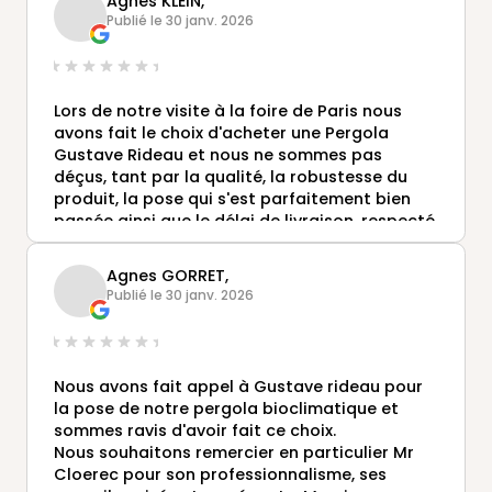
Agnès KLEIN,
Publié le 30 janv. 2026
Lors de notre visite à la foire de Paris nous
avons fait le choix d'acheter une Pergola
Gustave Rideau et nous ne sommes pas
déçus, tant par la qualité, la robustesse du
produit, la pose qui s'est parfaitement bien
passée ainsi que le délai de livraison, respecté.
Nous remercions Olivier de l'agence de Vannes
qui nous a bien guidé dans notre projet.
Agnes GORRET,
Nous recommandons Gustave Rideau,
Publié le 30 janv. 2026
fabriquant français.
Nous avons fait appel à Gustave rideau pour
la pose de notre pergola bioclimatique et
sommes ravis d'avoir fait ce choix.
Nous souhaitons remercier en particulier Mr
Cloerec pour son professionnalisme, ses