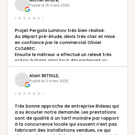
Michel Andre,
un chauffage d'appoint quand le soleil farde
Publié le 15 mars 2025
ses rayons dès le printemps. Pour l'instant ?
Aucun regret et que du bonheur. Nous
recommandons chaudement l'agence de Theix
et ses conseils.
Projet Pergola Luminov très bien réalisé.
Au départ pré-étude, devis très clair et mise
en confiance par le commercial Olivier
CLOAREC.
Ensuite le métreur a effectué un relevé très
précis évitant ainsi tout désagrément au
montage.
Puis enfin dans les délais annoncés par le
Alain BETEILLE,
commercial, l'équipe de pose très
Publié le 11 mars 2025
professionnelle a effectué un montage
parfait, pas de fuites d'eau!!!
Pour info, la pergola Luminov n'entrave pas
l'entrée de la lumière dans la maison.
Très bonne approche de entreprise Rideau qui
Bien entendu, je recommande les Pergolas
a su écouter notre demande. Les prestations
Gustave RIDEAU.
sont de qualité à un tarif moindre par rapport
Très bon rapport qualité/prix.
à la concurrence locale qui souvent n'est pas
fabricant des installations vendues, ce qui