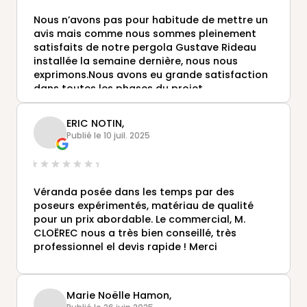
Nous n’avons pas pour habitude de mettre un
avis mais comme nous sommes pleinement
satisfaits de notre pergola Gustave Rideau
installée la semaine dernière, nous nous
exprimons.Nous avons eu grande satisfaction
dans toutes les phases du projet.
Au stade commercial, excellent contact avec
Mr Olivier Cloerec, personne très à l’écoute du
ERIC NOTIN,
client, maîtrisant parfaitement son produit et
Publié le 10 juil. 2025
par ailleurs fort sympathique.
Au stade administratif : efficacité de
l’architecte ds le cadre de la DP.
Informations régulières de la part du siège
Véranda posée dans les temps par des
concernant le délai de fabrication jusqu’à la
poseurs expérimentés, matériau de qualité
livraison.
pour un prix abordable. Le commercial, M.
Au stade de l’exécution : travail très soigné
CLOËREC nous a très bien conseillé, très
avec efficacité.
professionnel el devis rapide ! Merci
Conclusion : c’est très volontiers que nous
recommanderions la société Gustave Rideau
et ses équipes ! Geneviève et Jean Michel
Rousseau
Marie Noëlle Hamon,