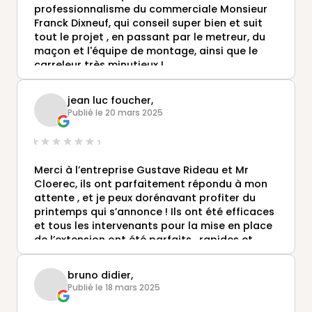
professionnalisme du commerciale Monsieur
Franck Dixneuf, qui conseil super bien et suit
tout le projet , en passant par le metreur, du
maçon et l'équipe de montage, ainsi que le
carreleur très minutieux !
Nous sommes ravie du résultat,
Nous conseillons la maison Gustave Rideau
jean luc foucher,
pour leur professionnalisme et leur gentillesse
Publié le 20 mars 2025
Et la qualité du produit .
Un grand merci !!
Merci à l’entreprise Gustave Rideau et Mr
Cloerec, ils ont parfaitement répondu à mon
attente , et je peux dorénavant profiter du
printemps qui s’annonce ! Ils ont été efficaces
et tous les intervenants pour la mise en place
de l’extension ont été parfaits , rapides et
complétants.
A recommander sincèrement.
bruno didier,
Publié le 18 mars 2025