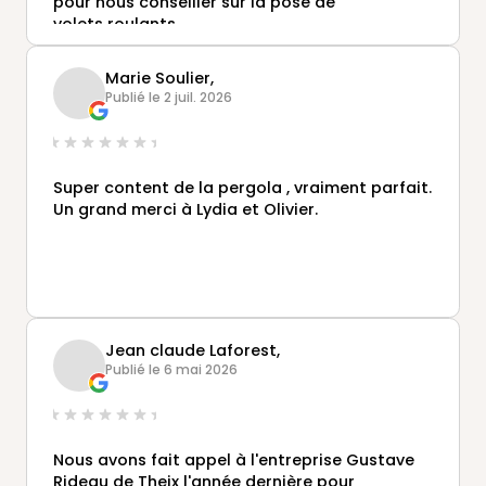
pour nous conseiller sur la pose de
volets roulants .
Voilà c'est fait aujourd'hui et nous avons
apprécié son professionnalisme et son écoute
Marie Soulier,
bienveillante.
Publié le 2 juil. 2026
Merci Olivier
Super content de la pergola , vraiment parfait.
Un grand merci à Lydia et Olivier.
Jean claude Laforest,
Publié le 6 mai 2026
Nous avons fait appel à l'entreprise Gustave
Rideau de Theix l'année dernière pour