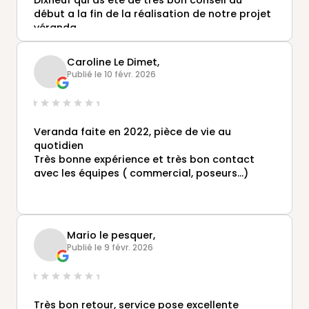
début a la fin de la réalisation de notre projet
véranda.
La qualité et les finitions sont top.
Nous le remercions beaucoup.
Caroline Le Dimet,
Nous vous recommandons les yeux fermés.
Publié le 10 févr. 2026
😉
Veranda faite en 2022, pièce de vie au
quotidien
Très bonne expérience et très bon contact
avec les équipes ( commercial, poseurs...)
Mario le pesquer,
Publié le 9 févr. 2026
Très bon retour, service pose excellente