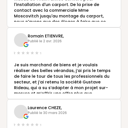
l'installation d'un carport. De la prise de
contact avec la commerciale Mme
Moscovitch jusqu'au montage du carport,
nous n'avons que des éloges à faire que ce
soit sur le plan humain et professionnel. De ce
fait, ayant été très satisfait de cette première
Romain ETIENVRE,
intervention, nous avons recontacté
Publié le 2 avr. 2026
l'entreprise pour une installation de véranda.
Je suis marchand de biens et je voulais
réaliser des belles vérandas, j’ai pris le temps
de faire le tour de tous les professionnels du
secteur, et j’ai retenu la société Gustave
Rideau, qui a su s’adapter à mon projet sur-
mesure et m’offrir une offre plus que
compétitive. Je peux que vous recommander
mes interlocuteurs Lydia et Olivier.
Laurence CHEZE,
Publié le 30 mars 2026