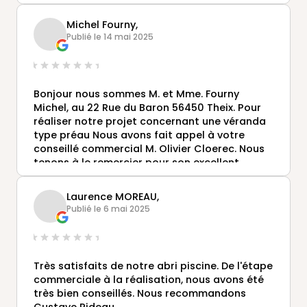
Michel Fourny,
Publié le 14 mai 2025
Bonjour nous sommes M. et Mme. Fourny
Michel, au 22 Rue du Baron 56450 Theix. Pour
réaliser notre projet concernant une véranda
type préau Nous avons fait appel à votre
conseillé commercial M. Olivier Cloerec. Nous
tenons à le remercier pour son excellent
travail. Nous remercions également toute
l'équipe qui a réalisée la pose de la véranda
Laurence MOREAU,
type préau avec soins. A ce jour nous sommes
Publié le 6 mai 2025
très satisfait de cet ouvrage. Veuillez trouver
quelques photos encore merci.
Très satisfaits de notre abri piscine. De l'étape
commerciale à la réalisation, nous avons été
très bien conseillés. Nous recommandons
Gustave Rideau.