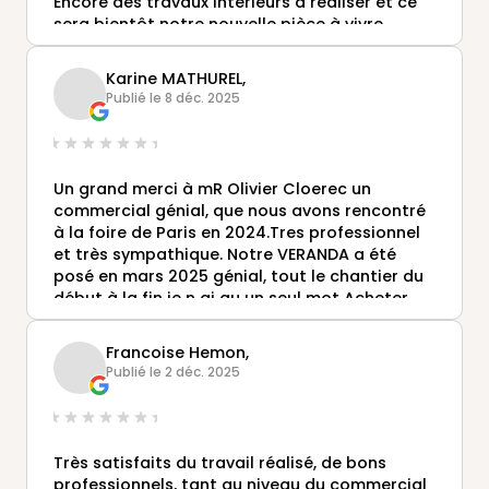
Encore des travaux intérieurs à réaliser et ce
sera bientôt notre nouvelle pièce à vivre.
En attendant, un grand coup de chapeau à
notre ami et conseiller Olivier Cloërec pour
Karine MATHUREL,
cette remarquable conception qui correspond
Publié le 8 déc. 2025
totalement à nos souhaits !
Sans oublier la belle équipe de techniciens qui
en ont réalisé la pose, Damien, Anthony et
Romain, les voir à l'œuvre était en soi un
Un grand merci à mR Olivier Cloerec un
spectacle, dans une parfaite
commercial génial, que nous avons rencontré
complémentarité d'équipe, l'efficacité et la
à la foire de Paris en 2024.Tres professionnel
bonne humeur.
et très sympathique. Notre VERANDA a été
A tous, un très grand merci pour cette très
posé en mars 2025 génial, tout le chantier du
belle réalisation.
début à la fin je n ai qu un seul mot Acheter
chez Gustave Rideau.Des photos avant
pendant et finaliser.bravo.
Francoise Hemon,
Publié le 2 déc. 2025
Très satisfaits du travail réalisé, de bons
professionnels, tant au niveau du commercial