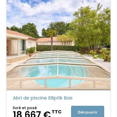
Abri de piscine Elliptik Bas
livré et posé
18 667 €
TTC
Découvrir