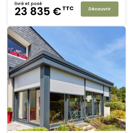
livré et posé
23 835 €
TTC
Découvrir