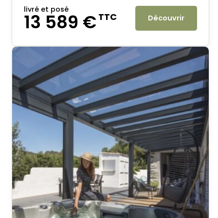
livré et posé
13 589 €
TTC
Découvrir