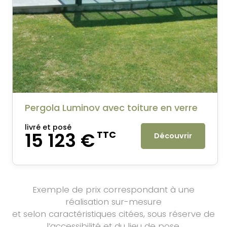
Pergola Luminov avec toiture en verre
livré et posé
15 123 €
TTC
Découvrir
Exemple de prix correspondant à une
réalisation sur-mesure
et selon caractéristiques citées, sous réserve de
l’accessibilité et du lieu de pose.