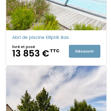
Abri de piscine Elliptik Bas
livré et posé
13 853 €
TTC
Découvrir