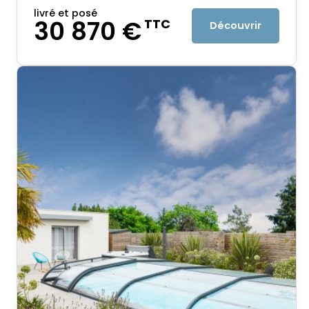
livré et posé
30 870 €
TTC
Découvrir