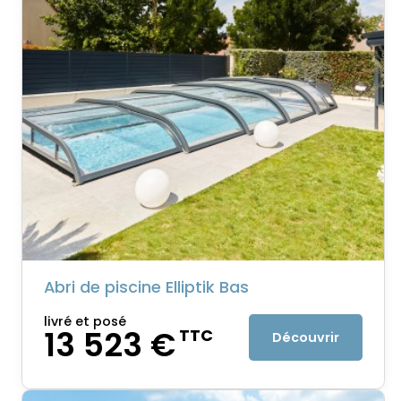
Abri de piscine Elliptik Bas
livré et posé
13 523 €
TTC
Découvrir