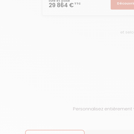
livré et posé
Découvri
29 864 €
TTC
et selo
Personnalisez entièrement vo