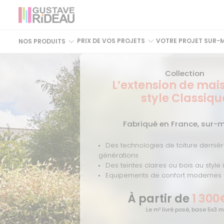
PRIX DE VOS PROJETS
VOTRE PROJET SUR-
NOS PRODUITS
Collection
L’extension de mai
style Classiqu
Fabriqué en France, sur-
Des technologies de toiture derniè
générations
Des teintes claires ou bois au style
Equipements de confort modernes e
À partir de
1 300
Le m² livré posé, base 5x3 m