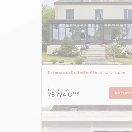
Extension Esthète Atelier d'artiste
livré et posé
Découvri
76 774 €
TTC