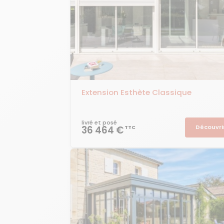
Extension Esthète Classique
livré et posé
Découvri
36 464 €
TTC