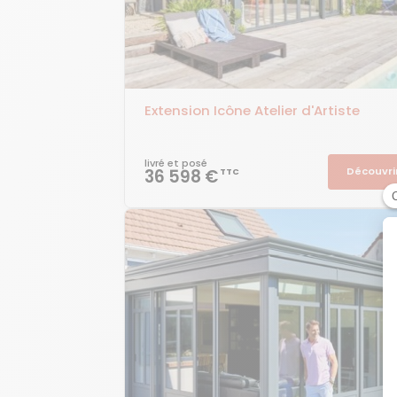
Extension Icône Atelier d'Artiste
livré et posé
Découvri
36 598 €
TTC