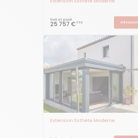
Extension Esthète Moderne
livré et posé
Découvri
25 757 €
TTC
Extension Esthète Moderne