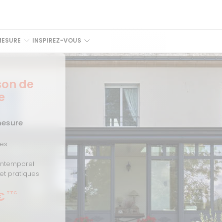
MESURE
INSPIREZ-VOUS
son de
e
mesure
res
 intemporel
t pratiques
€
TTC