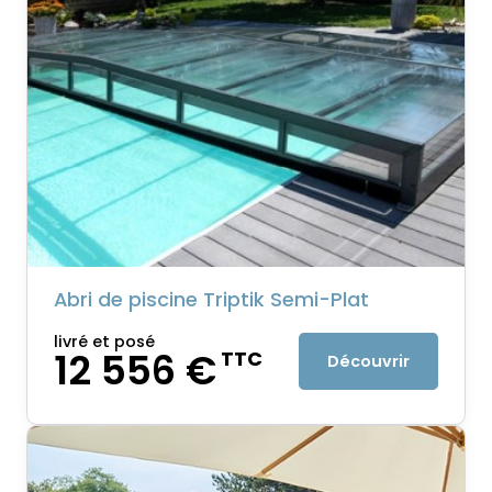
Abri de piscine Triptik Semi-Plat
livré et posé
12 556 €
TTC
Découvrir