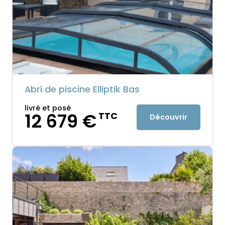
Abri de piscine Elliptik Bas
livré et posé
12 679 €
TTC
Découvrir