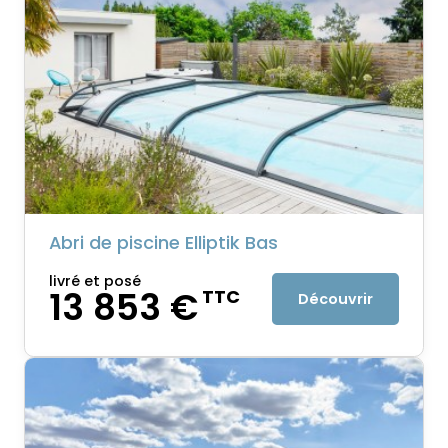
Abri de piscine Elliptik Bas
livré et posé
13 853 €
TTC
Découvrir