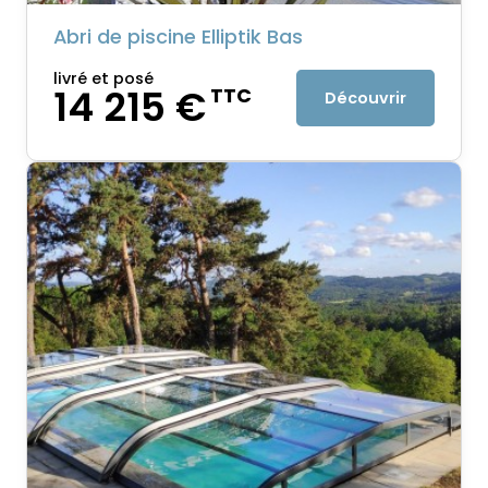
Abri de piscine Elliptik Bas
livré et posé
14 215 €
TTC
Découvrir