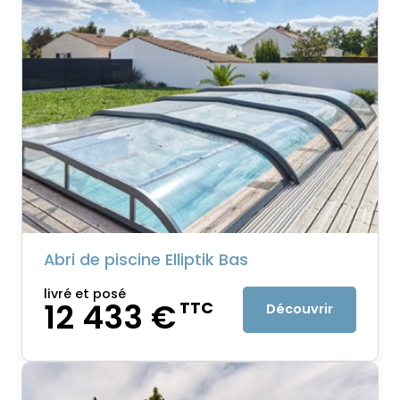
Abri de piscine Elliptik Bas
livré et posé
12 433 €
TTC
Découvrir