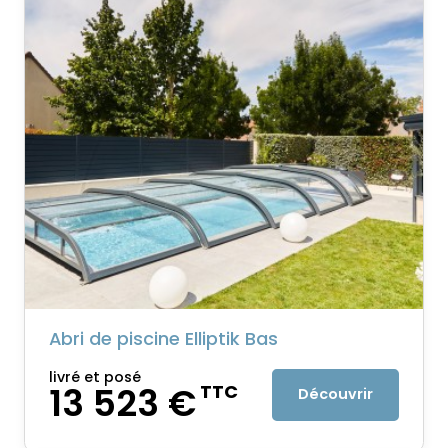
Abri de piscine Elliptik Bas
livré et posé
13 523 €
TTC
Découvrir