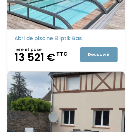
Abri de piscine Elliptik Bas
livré et posé
13 521 €
TTC
Découvrir