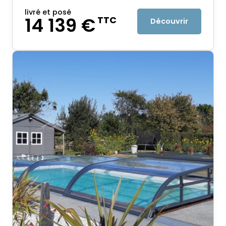
livré et posé
14 139 €
TTC
Découvrir