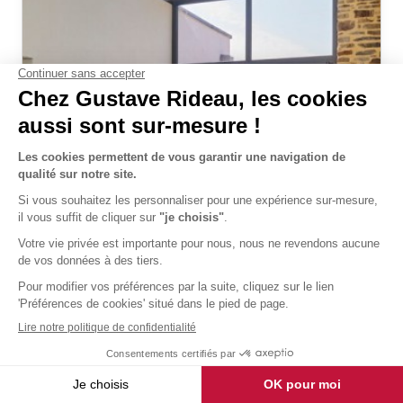
Véranda Architekt Verrière
livré et posé
20 473 €
TTC
Découvrir