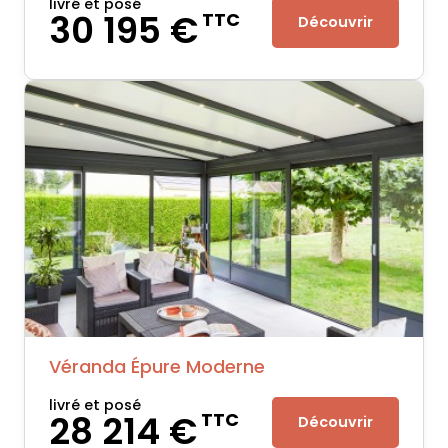
livré et posé
30 195 €
TTC
Découvrir
Véranda Épure Moderne
livré et posé
28 214 €
TTC
Découvrir