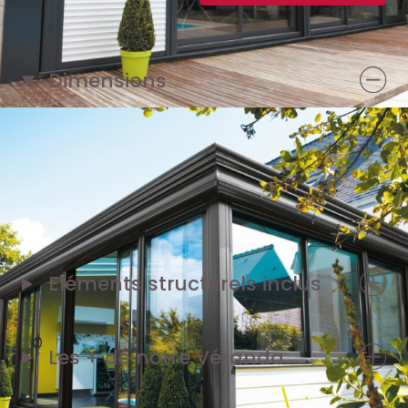
Dimensions
1 façade de 5,40 m
1 pignon de 3 m
Eléments structurels inclus
Les + de notre
Véranda