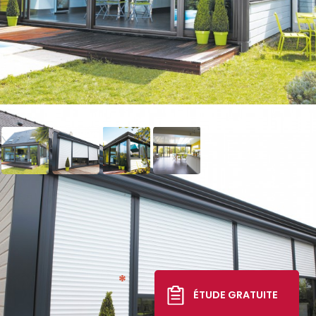
Véranda Éléganz
Classique
21 412 €
*
ÉTUDE GRATUITE
TTC livré, posé