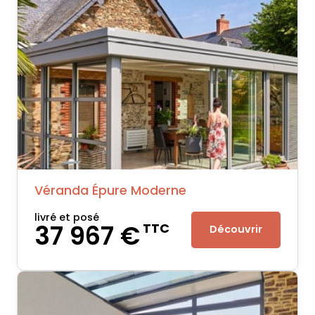
Véranda Épure Moderne
livré et posé
37 967 €
TTC
Découvrir