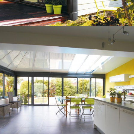
*Exemple de prix en € TTC livré et posé, correspondant
à une réalisation sur-mesure et selon caractéristiques
citées, sous réserve de l’accessibilité et du lieu de
pose.
Les plus Gustave Rideau
Conseil pour l’agencement de votre
espace
Aide aux démarches administratives
Livraison & pose
Garantie décennale
Aide au financement*
En savoir plus