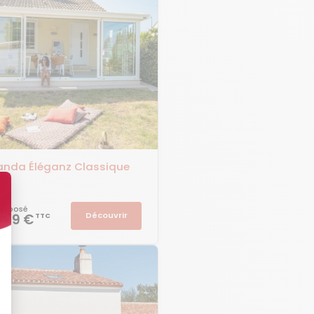
anda Éléganz Classique
 et posé
Découvrir
 509 €
TTC