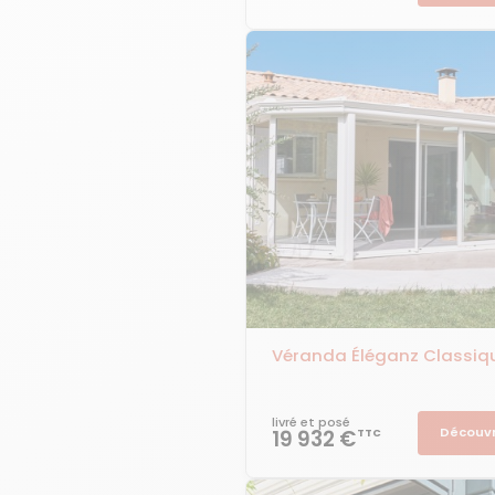
Véranda Éléganz Classiq
livré et posé
Découvr
19 932 €
TTC