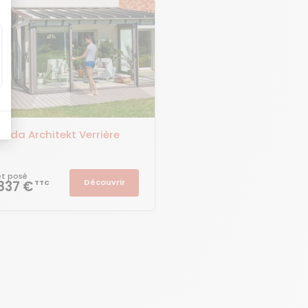
anda Architekt Verrière
 et posé
Découvrir
 837 €
TTC