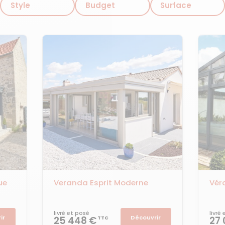
Style
Budget
Surface
ue
Veranda Esprit Moderne
Vér
livré et posé
livré
ir
Découvrir
25 448 €
27
TTC