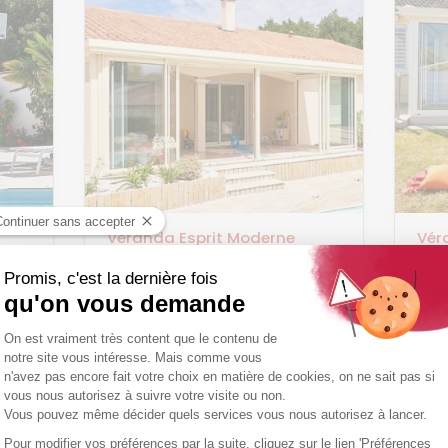
Veranda Esprit Moderne
Vér
livré et posé
livré
ir
Découvrir
24 818 €
19
TTC