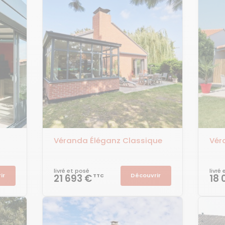
Véranda Éléganz Classique
Vér
livré et posé
livré
ir
Découvrir
21 693 €
18 
TTC