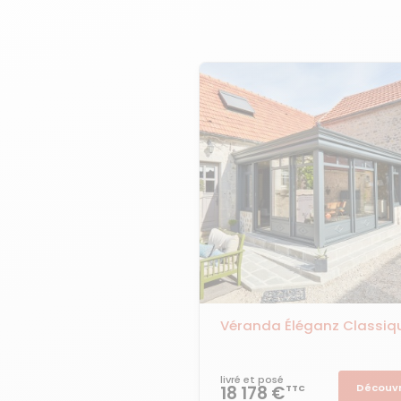
Véranda Éléganz Classiq
livré et posé
Découvr
18 178 €
TTC