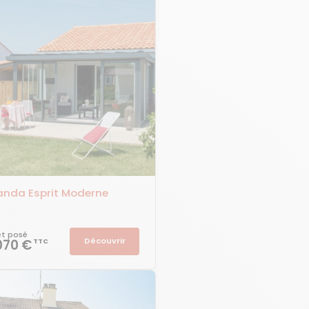
anda Esprit Moderne
 et posé
Découvrir
070 €
TTC