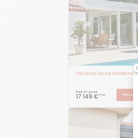
Véranda Épure Moderne
livré et posé
Découvr
17 149 €
TTC