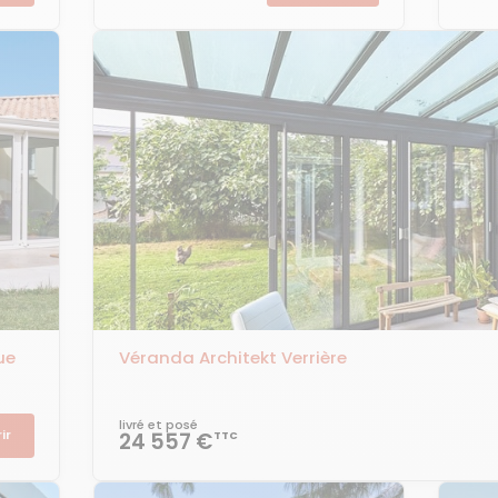
ue
Véranda Architekt Verrière
livré et posé
ir
24 557 €
TTC