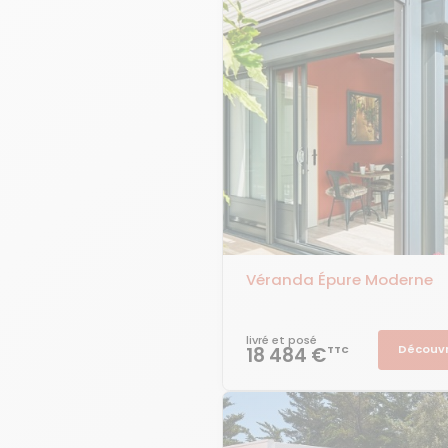
Véranda Épure Moderne
livré et posé
Découvr
18 484 €
TTC