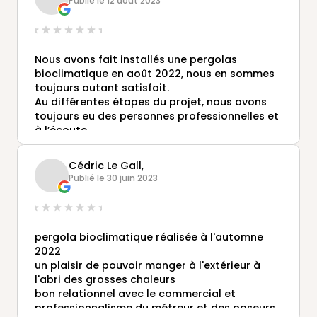
Publié le 12 août 2023
Nous avons fait installés une pergolas
bioclimatique en août 2022, nous en sommes
toujours autant satisfait.
Au différentes étapes du projet, nous avons
toujours eu des personnes professionnelles et
à l’écoute.
Nous n’hésitons pas à recommander Gustave
Rideau et nous n’hésiterons pas à refaire
Cédric Le Gall,
appel au besoin.
Publié le 30 juin 2023
pergola bioclimatique réalisée à l'automne
2022
un plaisir de pouvoir manger à l'extérieur à
l'abri des grosses chaleurs
bon relationnel avec le commercial et
professionnalisme du métreur et des poseurs