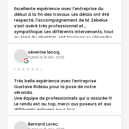
Excellente expérience avec l'entreprise du
début à la fin des travaux. Les délais ont été
respecté, l'accompagnement de M. Zebelus
s'est avéré très professionnel et....
sympathique. Les différents intervenants, tout
au long du chantier, ont toujours su répondre
à nos demandes de manière efficace. Bref,
très satisfait.
séverine lecoq,
Publié le 18 déc. 2025
Très belle expérience avec l’entreprise
Gustave Rideau pour la pose de notre
véranda.
Une équipe de professionnels qui a assurée !!!
Le rendu est au top, merci aux poseurs et aux
différents artisans pour leur
professionnalisme sans oublier Alexis notre
conseiller chargé du projet qui s’est toujours
Bernard Lorec,
rendu disponible et à l’écoute de nos besoins