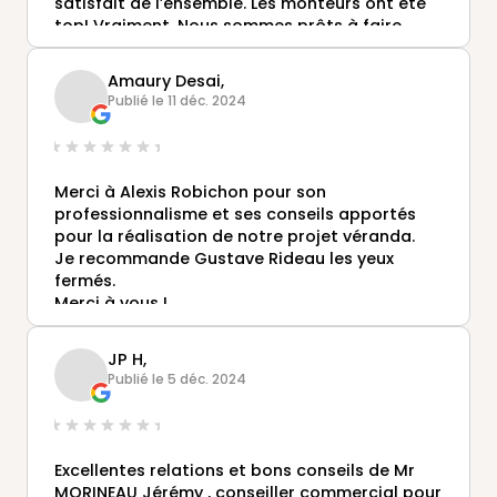
satisfait de l’ensemble. Les monteurs ont été
top! Vraiment. Nous sommes prêts à faire
visiter pour vous convaincre d’acheter
Gustave Rideau
Amaury Desai,
Publié le 11 déc. 2024
Merci à Alexis Robichon pour son
professionnalisme et ses conseils apportés
pour la réalisation de notre projet véranda.
Je recommande Gustave Rideau les yeux
fermés.
Merci à vous !
JP H,
Publié le 5 déc. 2024
Excellentes relations et bons conseils de Mr
MORINEAU Jérémy , conseiller commercial pour