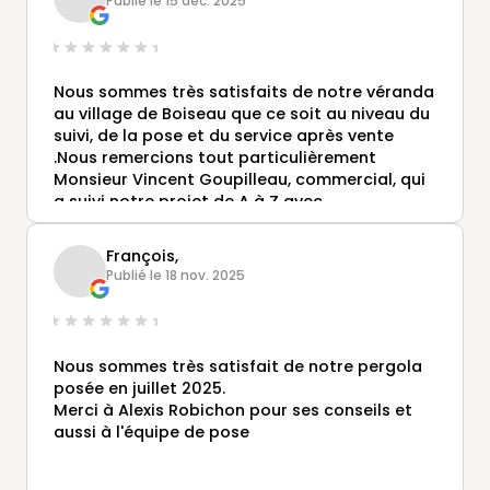
Publié le 15 déc. 2025
!!!
Nous sommes très satisfaits de notre véranda
au village de Boiseau que ce soit au niveau du
suivi, de la pose et du service après vente
.Nous remercions tout particulièrement
Monsieur Vincent Goupilleau, commercial, qui
a suivi notre projet de A à Z avec
professionnalisme et gentillesse .Encore merci
! Nous recommandons vivement l'antenne de
François,
Saint Herblain.
Publié le 18 nov. 2025
Nous sommes très satisfait de notre pergola
posée en juillet 2025.
Merci à Alexis Robichon pour ses conseils et
aussi à l'équipe de pose