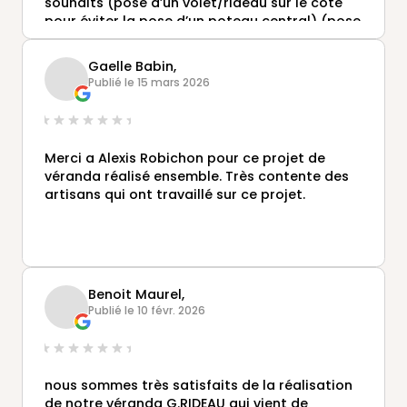
souhaits (pose d’un volet/rideau sur le côté
pour éviter la pose d’un poteau central) (pose
d’une baie vitrée coulissante sur côté ouest
pour protection vent et pluie) respect des
Gaelle Babin,
délais de conception et de pose, équipe de
Publié le 15 mars 2026
poseurs très professionnelle avec respect des
lieux
Entreprise que je recommande sans aucun
souci
Merci a Alexis Robichon pour ce projet de
véranda réalisé ensemble. Très contente des
artisans qui ont travaillé sur ce projet.
Benoit Maurel,
Publié le 10 févr. 2026
nous sommes très satisfaits de la réalisation
de notre véranda G.RIDEAU qui vient de