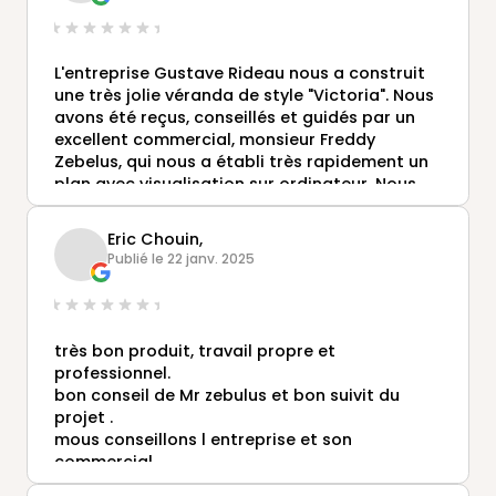
L'entreprise Gustave Rideau nous a construit
une très jolie véranda de style "Victoria". Nous
avons été reçus, conseillés et guidés par un
excellent commercial, monsieur Freddy
Zebelus, qui nous a établi très rapidement un
plan avec visualisation sur ordinateur. Nous
avions évidemment consulté diverses
entreprises concurrentes, mais Gustave
Eric Chouin,
Rideau était de très loin la plus réactive et la
Publié le 22 janv. 2025
plus convaincante . Le résultat est à la
hauteur de nos attentes. Nous tenons à
souligner les mérites de monsieur Zebelus,
mais nous avons aussi été très satisfaits du
très bon produit, travail propre et
travail et de la gentillesse des deux
professionnel.
techniciens qui ont monté la véranda.
bon conseil de Mr zebulus et bon suivit du
Expérience très positive donc, une entreprise
projet .
et de vrais professionnels que nous saurions
mous conseillons l entreprise et son
trop recommander
commercial .