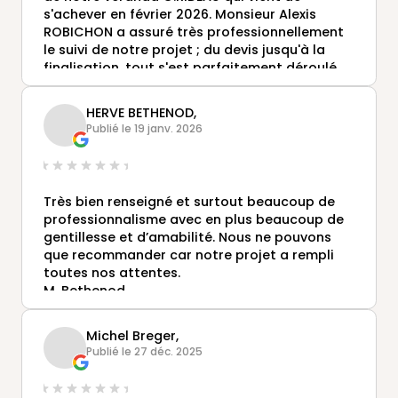
s'achever en février 2026. Monsieur Alexis
ROBICHON a assuré très professionnellement
le suivi de notre projet ; du devis jusqu'à la
finalisation, tout s'est parfaitement déroulé,
conformément à ce qui était prévu , avec des
poseurs et des artisans ( électricien, maçon,
HERVE BETHENOD,
aménagement intérieur) très compétents,
Publié le 19 janv. 2026
très diligents et réactifs, et de plus
sympathiques.
Très bien renseigné et surtout beaucoup de
professionnalisme avec en plus beaucoup de
gentillesse et d’amabilité. Nous ne pouvons
que recommander car notre projet a rempli
toutes nos attentes.
M. Bethenod
Michel Breger,
Publié le 27 déc. 2025