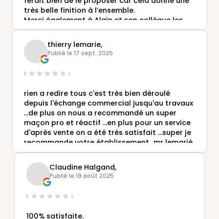
ferait bien de le proposer car cela donne une
très belle finition à l’ensemble.
Merci également à Alain et son collègue les
deux poseurs Vendéens qui ont fait un travail
formidable.
thierry lemarie,
Un grand merci à Alexis Robichon pour son
Publié le 17 sept. 2025
professionnalisme, son relationnel, sa
disponibilité, son écoute et j’en passe🙏🙏.
rien a redire tous c'est très bien déroulé
depuis l'échange commercial jusqu'au travaux
...de plus on nous a recommandé un super
maçon pro et réactif ...en plus pour un service
d'après vente on a été très satisfait ...super je
recommande votre établissement...mr lemarié
thierry et guitteny pierry
Claudine Halgand,
Publié le 19 août 2025
100% satisfaite.