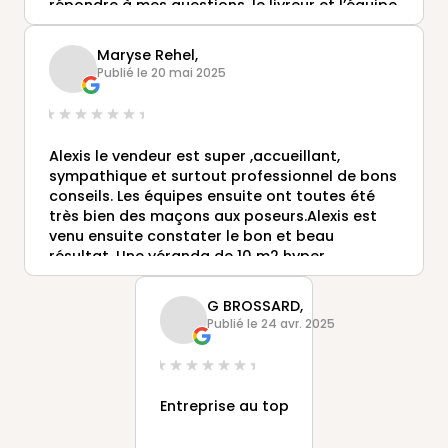
répondre à mes questions, le livreur et l’équipe
de pose ont été professionnel aussi n’hésitant
pas à communiquer par téléphone avant
Maryse Rehel,
d’intervenir. Je recommande cette agence!
Publié le 20 mai 2025
Alexis le vendeur est super ,accueillant,
sympathique et surtout professionnel de bons
conseils. Les équipes ensuite ont toutes été
très bien des maçons aux poseurs.Alexis est
venu ensuite constater le bon et beau
résultat. Une véranda de 10 m2 hyper
agréable, lumineuse. Plus que des finissions
intérieures à faire
G BROSSARD,
Merci pour tout.
Publié le 24 avr. 2025
Un projet? N’hésitez pas Alexis Rebichon.
Entreprise au top