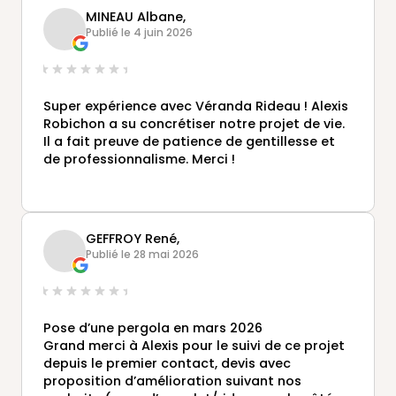
poseurs…) qui sont intervenus dans ce projet.
MINEAU Albane,
Véranda de très belle qualité et finition
Publié le 4 juin 2026
parfaite 🥰
Super expérience avec Véranda Rideau ! Alexis
Robichon a su concrétiser notre projet de vie.
Il a fait preuve de patience de gentillesse et
de professionnalisme. Merci !
GEFFROY René,
Publié le 28 mai 2026
Pose d’une pergola en mars 2026
Grand merci à Alexis pour le suivi de ce projet
depuis le premier contact, devis avec
proposition d’amélioration suivant nos