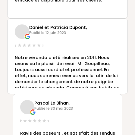
efficace et disponible pour ses clients.
Daniel et Patricia Dupont,
Publié le 12 juin 2023
Notre véranda a été réalisée en 2011. Nous
avons eu le plaisir de revoir Mr Goupilleau,
toujours aussi cordial et professionnel. En
effet, nous sommes revenus vers lui afin de lui
demander le changement de notre poignée
extérieure de véranda. Comme à son habitude,
il fut réactif et nous avons eu notre poignée
(dans de très brefs délais) qu'il est venu nous
Pascal Le Bihan,
remettre en mains propres. Les vérandas
Publié le 30 mai 2023
RIDEAU sont d'un bon rapport qualité/prix.
Nous les conseillons donc pour votre choix de
véranda.
Ravis des poseurs , et satisfait des rendus