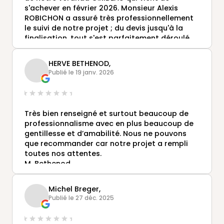
s'achever en février 2026. Monsieur Alexis
ROBICHON a assuré très professionnellement
le suivi de notre projet ; du devis jusqu'à la
finalisation, tout s'est parfaitement déroulé,
conformément à ce qui était prévu , avec des
poseurs et des artisans ( électricien, maçon,
HERVE BETHENOD,
aménagement intérieur) très compétents,
Publié le 19 janv. 2026
très diligents et réactifs, et de plus
sympathiques.
Très bien renseigné et surtout beaucoup de
professionnalisme avec en plus beaucoup de
gentillesse et d’amabilité. Nous ne pouvons
que recommander car notre projet a rempli
toutes nos attentes.
M. Bethenod
Michel Breger,
Publié le 27 déc. 2025