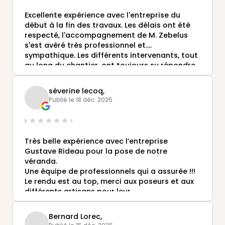
Excellente expérience avec l'entreprise du
début à la fin des travaux. Les délais ont été
respecté, l'accompagnement de M. Zebelus
s'est avéré très professionnel et....
sympathique. Les différents intervenants, tout
au long du chantier, ont toujours su répondre
à nos demandes de manière efficace. Bref,
très satisfait.
séverine lecoq,
Publié le 18 déc. 2025
Très belle expérience avec l’entreprise
Gustave Rideau pour la pose de notre
véranda.
Une équipe de professionnels qui a assurée !!!
Le rendu est au top, merci aux poseurs et aux
différents artisans pour leur
professionnalisme sans oublier Alexis notre
conseiller chargé du projet qui s’est toujours
Bernard Lorec,
rendu disponible et à l’écoute de nos besoins