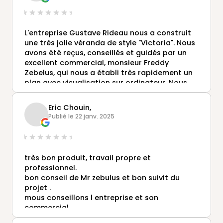
L'entreprise Gustave Rideau nous a construit
une très jolie véranda de style "Victoria". Nous
avons été reçus, conseillés et guidés par un
excellent commercial, monsieur Freddy
Zebelus, qui nous a établi très rapidement un
plan avec visualisation sur ordinateur. Nous
avions évidemment consulté diverses
entreprises concurrentes, mais Gustave
Eric Chouin,
Rideau était de très loin la plus réactive et la
Publié le 22 janv. 2025
plus convaincante . Le résultat est à la
hauteur de nos attentes. Nous tenons à
souligner les mérites de monsieur Zebelus,
mais nous avons aussi été très satisfaits du
très bon produit, travail propre et
travail et de la gentillesse des deux
professionnel.
techniciens qui ont monté la véranda.
bon conseil de Mr zebulus et bon suivit du
Expérience très positive donc, une entreprise
projet .
et de vrais professionnels que nous saurions
mous conseillons l entreprise et son
trop recommander
commercial .