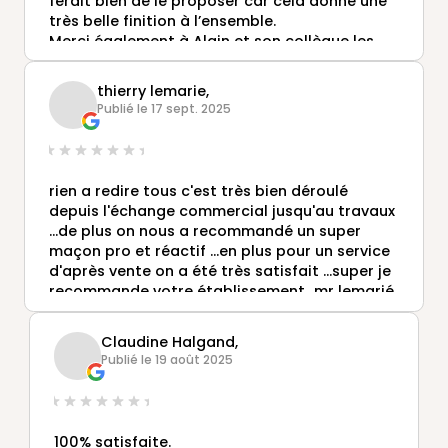
ferait bien de le proposer car cela donne une
très belle finition à l’ensemble.
Merci également à Alain et son collègue les
deux poseurs Vendéens qui ont fait un travail
formidable.
thierry lemarie,
Un grand merci à Alexis Robichon pour son
Publié le 17 sept. 2025
professionnalisme, son relationnel, sa
disponibilité, son écoute et j’en passe🙏🙏.
rien a redire tous c'est très bien déroulé
depuis l'échange commercial jusqu'au travaux
...de plus on nous a recommandé un super
maçon pro et réactif ...en plus pour un service
d'après vente on a été très satisfait ...super je
recommande votre établissement...mr lemarié
thierry et guitteny pierry
Claudine Halgand,
Publié le 19 août 2025
100% satisfaite.