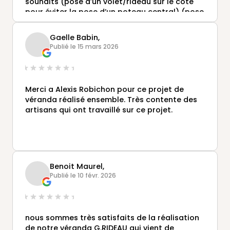
souhaits (pose d’un volet/rideau sur le côté
pour éviter la pose d’un poteau central) (pose
d’une baie vitrée coulissante sur côté ouest
pour protection vent et pluie) respect des
Gaelle Babin,
délais de conception et de pose, équipe de
Publié le 15 mars 2026
poseurs très professionnelle avec respect des
lieux
Entreprise que je recommande sans aucun
souci
Merci a Alexis Robichon pour ce projet de
véranda réalisé ensemble. Très contente des
artisans qui ont travaillé sur ce projet.
Benoit Maurel,
Publié le 10 févr. 2026
nous sommes très satisfaits de la réalisation
de notre véranda G.RIDEAU qui vient de