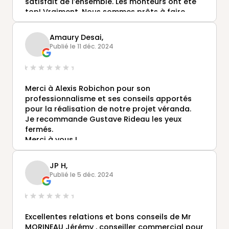
satisfait de l’ensemble. Les monteurs ont été
top! Vraiment. Nous sommes prêts à faire
visiter pour vous convaincre d’acheter
Gustave Rideau
Amaury Desai,
Publié le 11 déc. 2024
Merci à Alexis Robichon pour son
professionnalisme et ses conseils apportés
pour la réalisation de notre projet véranda.
Je recommande Gustave Rideau les yeux
fermés.
Merci à vous !
JP H,
Publié le 5 déc. 2024
Excellentes relations et bons conseils de Mr
MORINEAU Jérémy , conseiller commercial pour