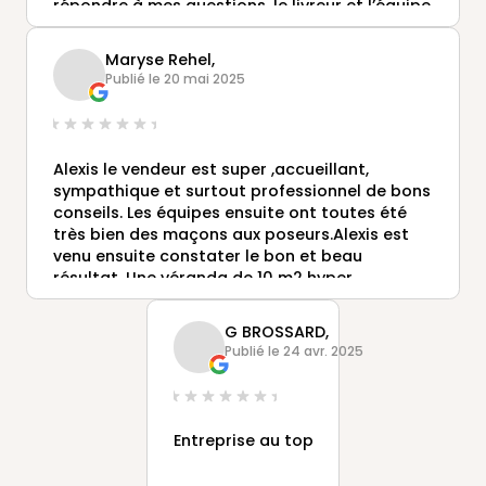
répondre à mes questions, le livreur et l’équipe
de pose ont été professionnel aussi n’hésitant
pas à communiquer par téléphone avant
Maryse Rehel,
d’intervenir. Je recommande cette agence!
Publié le 20 mai 2025
Alexis le vendeur est super ,accueillant,
sympathique et surtout professionnel de bons
conseils. Les équipes ensuite ont toutes été
très bien des maçons aux poseurs.Alexis est
venu ensuite constater le bon et beau
résultat. Une véranda de 10 m2 hyper
agréable, lumineuse. Plus que des finissions
intérieures à faire
G BROSSARD,
Merci pour tout.
Publié le 24 avr. 2025
Un projet? N’hésitez pas Alexis Rebichon.
Entreprise au top