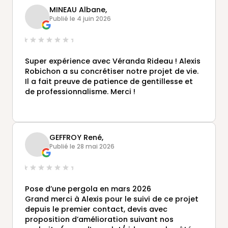
poseurs…) qui sont intervenus dans ce projet.
MINEAU Albane,
Véranda de très belle qualité et finition
Publié le 4 juin 2026
parfaite 🥰
Super expérience avec Véranda Rideau ! Alexis
Robichon a su concrétiser notre projet de vie.
Il a fait preuve de patience de gentillesse et
de professionnalisme. Merci !
GEFFROY René,
Publié le 28 mai 2026
Pose d’une pergola en mars 2026
Grand merci à Alexis pour le suivi de ce projet
depuis le premier contact, devis avec
proposition d’amélioration suivant nos