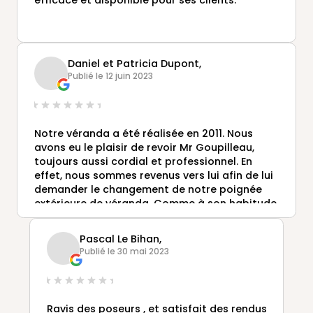
efficace et disponible pour ses clients.
Daniel et Patricia Dupont,
Publié le 12 juin 2023
Notre véranda a été réalisée en 2011. Nous
avons eu le plaisir de revoir Mr Goupilleau,
toujours aussi cordial et professionnel. En
effet, nous sommes revenus vers lui afin de lui
demander le changement de notre poignée
extérieure de véranda. Comme à son habitude,
il fut réactif et nous avons eu notre poignée
(dans de très brefs délais) qu'il est venu nous
Pascal Le Bihan,
remettre en mains propres. Les vérandas
Publié le 30 mai 2023
RIDEAU sont d'un bon rapport qualité/prix.
Nous les conseillons donc pour votre choix de
véranda.
Ravis des poseurs , et satisfait des rendus