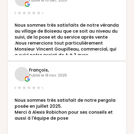
Publié le 15 déc. 2025
!!!
Nous sommes très satisfaits de notre véranda
au village de Boiseau que ce soit au niveau du
suivi, de la pose et du service après vente
.Nous remercions tout particulièrement
Monsieur Vincent Goupilleau, commercial, qui
a suivi notre projet de A à Z avec
professionnalisme et gentillesse .Encore merci
! Nous recommandons vivement l'antenne de
François,
Saint Herblain.
Publié le 18 nov. 2025
Nous sommes très satisfait de notre pergola
posée en juillet 2025.
Merci à Alexis Robichon pour ses conseils et
aussi à l'équipe de pose