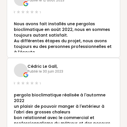
Publié le 12 août 2023
Nous avons fait installés une pergolas
bioclimatique en août 2022, nous en sommes
toujours autant satisfait.
Au différentes étapes du projet, nous avons
toujours eu des personnes professionnelles et
à l’écoute.
Nous n’hésitons pas à recommander Gustave
Rideau et nous n’hésiterons pas à refaire
Cédric Le Gall,
appel au besoin.
Publié le 30 juin 2023
pergola bioclimatique réalisée à l'automne
2022
un plaisir de pouvoir manger à l'extérieur à
l'abri des grosses chaleurs
bon relationnel avec le commercial et
professionnalisme du métreur et des poseurs