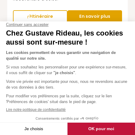
Itinéraire
En savoir plus
Dijon
5,0
1 avis
121 allée du docteur l'épine
21160 Marsannay-La-Côte
Fermé
Réouverture à 09:00.
Itinéraire
En savoir plus
Macon
5,0
1 avis
6, rue de l'artisanat
01710 Thoiry