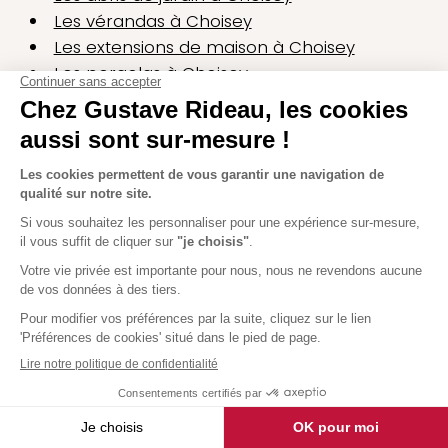
Les vérandas à Choisey
Les extensions de maison à Choisey
Les pergolas à Choisey
Les abris de terrasse à Choisey
Les abris de piscine à Choisey
Les carports à Choisey
Les pool houses à Choisey
Les autres agences de la région
Belfort
4,9
54 avis
3A Rue Denis Papin
68000 Colmar
Fermé
Itinéraire
En savoir plus