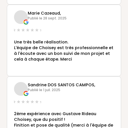
Vous pensez que j'exagère ?
Essayez les et vous verrez bien !
Marie Cazeaud,
Merci pour ce beau chantier et cette superbe
Publié le 28 sept. 2025
réalisation !
Passez de bonnes fêtes en famille et, quand
vous voudrez passer, il y aura certainement
encore une bouteille de vin de groseilles à
Une très belle réalisation.
déguster tous ensemble !
L'équipe de Choisey est très professionnelle et
à l'écoute avec un bon suivi de mon projet et
cela à chaque étape. Merci
Sandrine DOS SANTOS CAMPOS,
Publié le 1 juil. 2025
2ème expérience avec Gustave Rideau
Choisey, que du positif !
Finition et pose de qualité (merci à l'équipe de