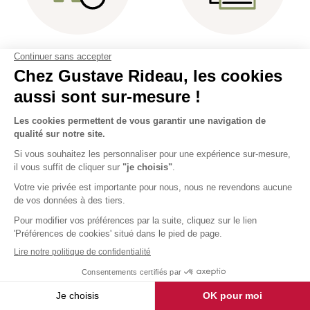
Rendez-vous
Étude et plans
à domicile
3D gratuits
Prix tout inclus : livraison et
Sur-mesure et fabrication
pose !
française