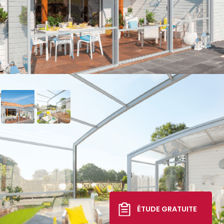
Abri de terrasse Graphik
télescopique
15 560 €
*
ÉTUDE GRATUITE
TTC livré, posé