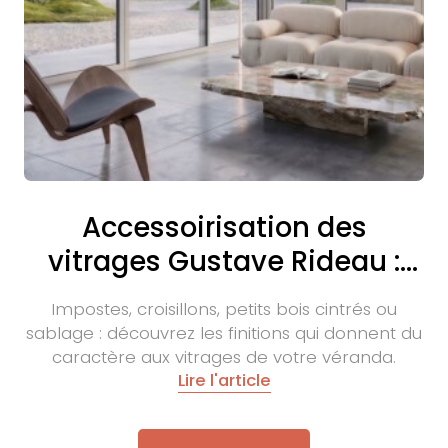
Accessoirisation des
vitrages Gustave Rideau :
quelles possibilités ?
Impostes, croisillons, petits bois cintrés ou
sablage : découvrez les finitions qui donnent du
caractère aux vitrages de votre véranda.
Lire l'article