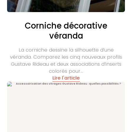
Corniche décorative
véranda
La corniche dessine la silhouette d’une
véranda. Comparez les cinq nouveaux profils
Gustave Rideau et deux associations d’inserts
colorés pour…
Lire l'article
Merci d'autoriser le service
YouTube
pour voir les
vidéos.