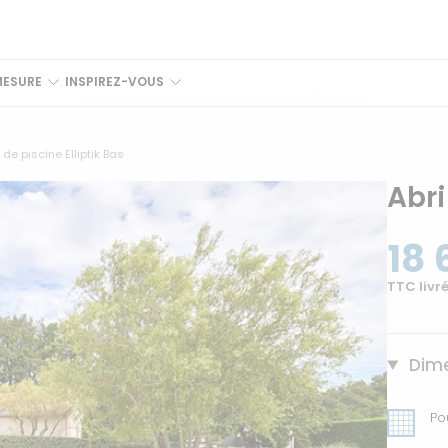
MESURE
INSPIREZ-VOUS
 de piscine Elliptik Bas
Abri
18 
TTC livré
Dime
Po