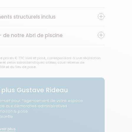
ents structurels inclus
+ de notre
Abri de piscine
e prix en € TTC livré et posé, correspondant à une réalisation
 et selon caractéristiques citées, sous réserve de
lité et du lieu de pose.
 plus Gustave Rideau
onseil pour l’agencement de votre espace
ide aux démarches administratives
vraison & pose
arantie
voir plus