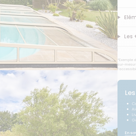
Elém
Les 
*Exemple d
sur-mesure
l’accessibi
Les
C
A
Li
G
En sa