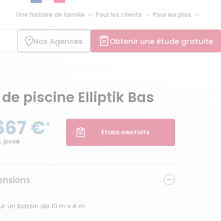
Une histoire de famille
Pour les clients
Pour les pros
Nos Agences
Obtenir une étude gratuite
 de piscine Elliptik Bas
667 €
*
ÉTUDE GRATUITE
, posé
nsions
ur un bassin de 10 m x 4 m