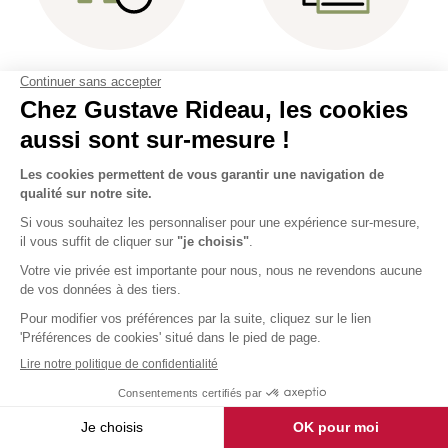
Rendez-vous
Étude et plans
à domicile
3D gratuits
Prix tout inclus : livraison et
Sur-mesure et fabrication
pose !
française