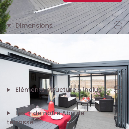
Dimensions
1 façade de 6,32 m
2 pignons de 2,50 m
Eléments structurels inclus
Les + de notre
Abri de
terrasse