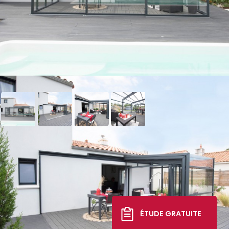
Abri de terrasse Graphik
télescopique
15 720 €
*
ÉTUDE GRATUITE
TTC livré, posé