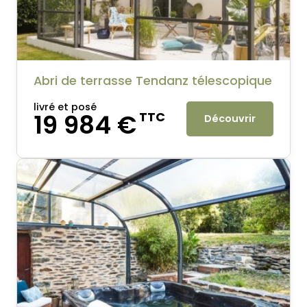
Abri de terrasse Tendanz télescopique
livré et posé
19 984 €
TTC
Découvrir