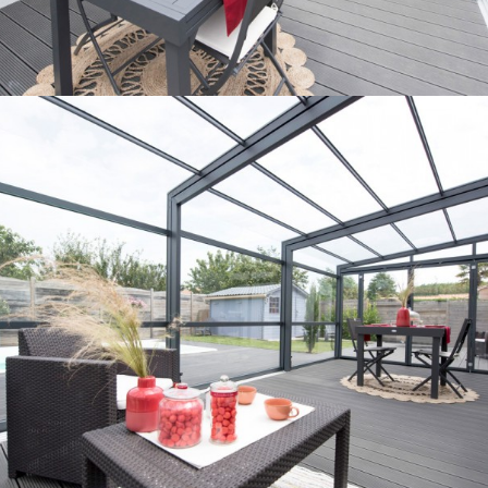
*Exemple de prix en € TTC livré et posé, correspondant
à une réalisation sur-mesure et selon caractéristiques
citées, sous réserve de l’accessibilité et du lieu de
pose.
Les plus Gustave Rideau
Conseil pour l’agencement de votre
espace
Aide aux démarches administratives
Livraison & pose
Garantie décennale
En savoir plus