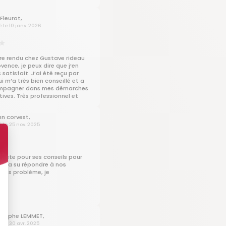
s très satisfait de cette
 baute a dépasser nos
Fleurot,
je remercie Paul pour ca
é le 10 janv. 2026
 ces conseils sa disponibilité il
surer car nous sommes un peu
seur qui on travailler dans les
 art très bon binôme
re rendu chez Gustave rideau
es de 17 mètres Carre
ovence, je peux dire que j’en
un salon avec coin bar
 satisfait. J’ai été reçu par
mener a côtoyer du personnel
i m’a très bien conseillé et a
t et ils me dise tous que au
mpagner dans mes démarches
beauté de la véranda le travail
ives. Très professionnel et
 bien réaliser Je recommande
e. Ça fait plaisir quand cela
ideau
omme ça !
n corvest,
é le 25 nov. 2025
tiste pour ses conseils pour
, il a su répondre à nos
sans problème, je
de
stophe LEMMET,
é le 30 avr. 2025