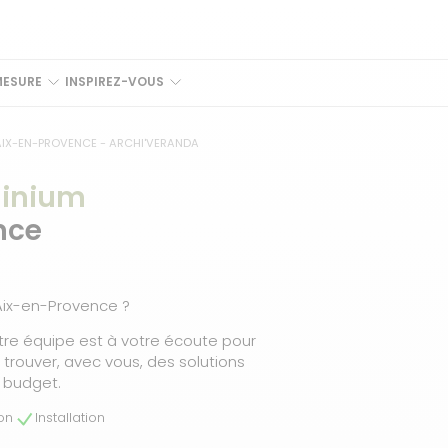
MESURE
INSPIREZ-VOUS
AIX-EN-PROVENCE - ARCHI'VERANDA
minium
nce
’Aix-en-Provence ?
tre équipe est à votre écoute pour
rouver, avec vous, des solutions
 budget.
son
Installation