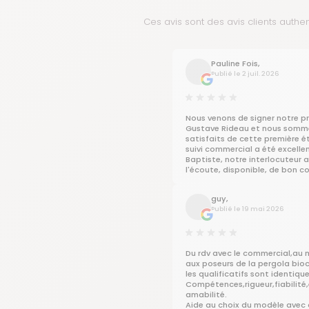
Ces avis sont des avis clients authe
Pauline Fois,
Publié le 2 juil. 2026
Nous venons de signer notre p
Gustave Rideau et nous somme
satisfaits de cette première é
suivi commercial a été excellen
Baptiste, notre interlocuteur a
l'écoute, disponible, de bon co
su répondre à toutes nos ques
professionnalisme.
guy,
Publié le 19 mai 2026
Nous sommes vraiment impati
voir notre projet prendre vie e
hâte de découvrir le résultat fi
grand merci à Baptiste pour c
accompagnement de qualité j
Du rdv avec le commercial,au m
présent !
aux poseurs de la pergola bio
les qualificatifs sont identique
Compétences,rigueur,fiabilité,
amabilité.
Aide au choix du modèle avec