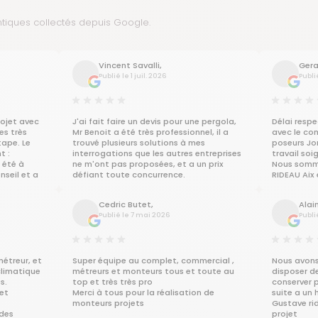
ntiques collectés depuis Google.
Vincent Savalli,
Gerar
Publié le 1 juil. 2026
Publi
rojet avec
J'ai fait faire un devis pour une pergola,
Délai respe
s très
Mr Benoit a été très professionnel, il a
avec le com
tape. Le
trouvé plusieurs solutions à mes
poseurs Jo
t :
interrogations que les autres entreprises
travail soi
 été à
ne m'ont pas proposées, et a un prix
Nous somme
nseil et a
défiant toute concurrence.
RIDEAU Aix
tions avec
Je recommande!!
recommand
Beatrice et
Cedric Butet,
Alai
Publié le 7 mai 2026
Publi
ents de
t avons
nal. Un
et
usqu'à
étreur, et
Super équipe au complet, commercial ,
Nous avons
climatique
métreurs et monteurs tous et toute au
disposer d
s.
top et très très pro
conserver 
et
Merci à tous pour la réalisation de
suite a un 
monteurs projets
Gustave rid
 des
projet