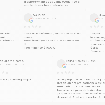
d’appartement et au 2eme étage. Pas si
simple. Je suis très contente des
prestations.
SAS FASE,
thier
Publié le 18 oct. 2023
Publi
ail très
Ravie de ma véranda , j’aurai pas pu avoir
Bonjour
ment
mieux
Je viens a
chi véranda
Merci à Paul pour son professionnalisme
différents 
!!!
commercial
Recommandé à 1000%
réalisé.
L’équipe q
vraiment t
professionn
florent mazzerbo,
Celine Nicolau Dufour,
J’ai eu pla
Publié le 13 déc. 2022
Publié le 27 oct. 2022
et de profi
Le nettoyag
correcteme
Merci à eu
sympathiqu
du est juste magnifique
Notre projet de véranda a vu le jou
hommes.
aux différents professionnels qui o
Thierry FOL
être à l écoute : du commercial,
technicien, équipe de la direction
jusqu’aux poseurs. Sans oublié la q
du produit. Tout a été parfait 👍 . A
connaître…