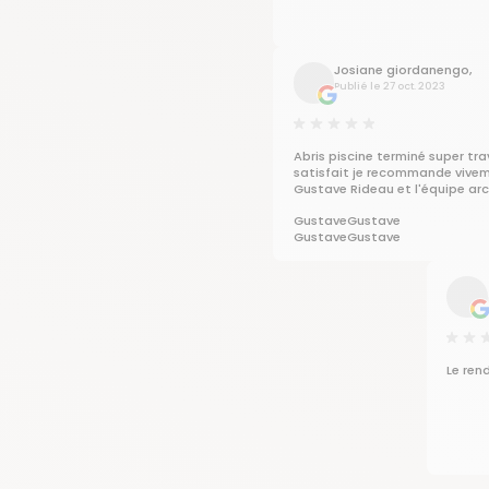
Josiane giordanengo,
Publié le 27 oct. 2023
Abris piscine terminé super trav
satisfait je recommande vive
Gustave Rideau et l'équipe ar
GustaveGustave
GustaveGustave
Le ren