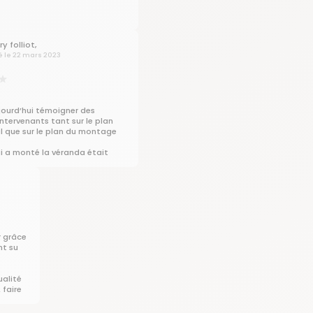
ry folliot,
é le 22 mars 2023
ujourd’hui témoigner des
intervenants tant sur le plan
 que sur le plan du montage
ui a monté la véranda était
op et agréable tout en restant
elle.
isir à pouvoir discuter avec eux
ter de leurs conseils.
e du chantier a été fait très
nt.
x pour l’ambiance
e de ces deux jeunes
r grâce
nt su
LIOT
ualité
 faire