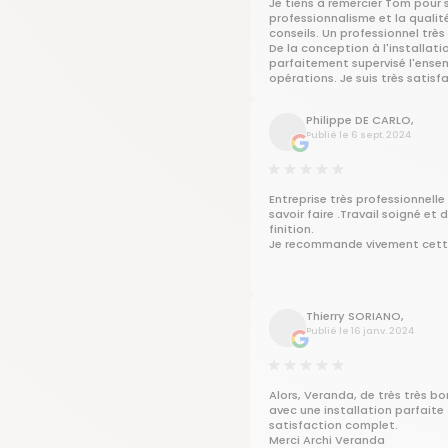
Je tiens à remercier Tom pour 
professionnalisme et la qualit
conseils. Un professionnel très
De la conception à l'installation
parfaitement supervisé l'ense
opérations. Je suis très satisf
véranda, des travaux effectué
complément à mon domicile.
Philippe DE CARLO,
Je recommande vivement cet
Publié le 6 sept. 2024
entreprise.
Corinne
Entreprise très professionnelle
savoir faire .Travail soigné et d
finition.
Je recommande vivement cette
Thierry SORIANO,
Publié le 16 janv. 2024
Alors, Veranda, de très très b
avec une installation parfaite
satisfaction complet.
Merci Archi Veranda