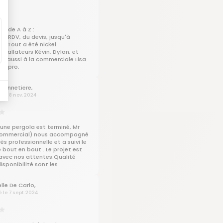
it de A à Z :
 de RDV, du devis, jusqu'à
on. Tout a été nickel.
nstallateurs Kévin, Dylan, et
et aussi à la commerciale Lisa
rès pro.
 Dennetiere,
é le 8 nov. 2024
’une pergola est terminé, Mr
Commercial) nous accompagné
ès professionnelle et a suivi le
 bout en bout . Le projet est
avec nos attentes.Qualité
disponibilité sont les
s de Monsieur Bottino.
lle De Carlo,
é le 7 sept. 2024