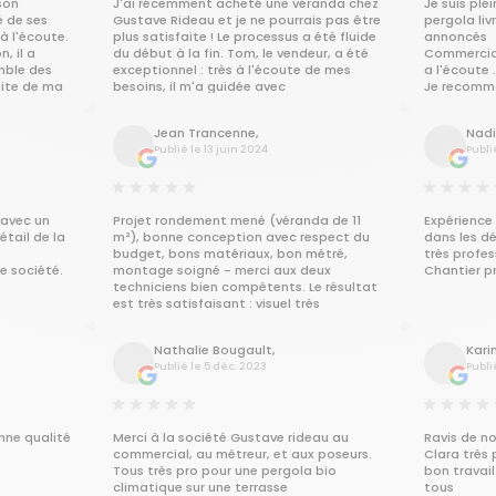
étape, y compris pour les travaux de
son
J'ai récemment acheté une véranda chez
Je suis pl
maçonnerie nécessaires. Sa disponibilité
é de ses
Gustave Rideau et je ne pourrais pas être
pergola liv
et sa réactivité ont été très
 à l'écoute.
plus satisfaite ! Le processus a été fluide
annoncés
appréciables.
, il a
du début à la fin. Tom, le vendeur, a été
Commercial
L’équipe de pose a été rapide, efficace
mble des
exceptionnel : très à l'écoute de mes
a l'écoute 
et très soignée. Le travail a été réalisé
aite de ma
besoins, il m'a guidée avec
Je recomm
dans les délais annoncés et avec une
s en
professionnalisme et a su me conseiller
grande minutie. Nous avons été
parfaitement. La qualité de la véranda
Jean Trancenne,
Nadi
impressionnés par la qualité de
te
est impeccable et les délais de livraison
Publié le 13 juin 2024
Publi
l’installation, et la véranda s’intègre
ont été respectés. Je recommande
parfaitement à notre maison.
vivement cette société à tous ceux qui
Un grand merci à toute l’équipe de
souhaitent ajouter une belle véranda à
d’Archi Véranda pour ce travail
leur maison !
remarquable ! Nous recommandons
 avec un
Projet rondement mené (véranda de 11
Expérience 
vivement cette entreprise pour son
étail de la
m²), bonne conception avec respect du
dans les d
sérieux et la qualité de ses prestations.
budget, bons matériaux, bon métré,
très profe
 société.
montage soigné - merci aux deux
Chantier p
😂
techniciens bien compétents. Le résultat
est très satisfaisant : visuel très
agréable, belle corniche mettant en
valeur la face avant, aucune fuite lors de
Nathalie Bougault,
Kari
l'orage du 9 juin. Merci à toute l'équipe.
Publié le 5 déc. 2023
Publi
Guy et Viviane
onne qualité
Merci à la société Gustave rideau au
Ravis de n
commercial, au métreur, et aux poseurs.
Clara très 
Tous très pro pour une pergola bio
bon travail
climatique sur une terrasse
tous