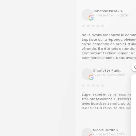
arguments qui saverent exact
pertinents.
Johanne ISOARD,
Financement rapide et sans m
Publié le 20 mars 2026
surprise.
Rdv rigoureusement respecté a
les délais.
Au vu des Compétences de ce
entreprise j ai décidé de faire i
Nous avons rencontré le comm
store banne avec une ristourn
Baptiste qui a répondu pleine
négligeable.
notre demande de projet d'un
BRAVO
véranda, il a été très attentio
compétent techniquement et
commercialement. Nous avon
finalement opté pour un autre
mais nous reviendrons vers lui 
Charlotte Paris,
futur, sait-on jamais. Il est vr
Publié le 9 janv. 2026
valeur ajoutée pour l'entreprise
représente ; les produits sont 
certes mais dans un environn
fortement concurrentiel, Bapt
représenter un déclenchement 
Super expérience, je recomman
Bonne continuation à lui ici ou a
très professionnels. J’étais en
avec Baptiste Benoit, au top 
réactif et à l’écoute des besoi
Nicole Dutirou,
Publié le 29 oct. 2025