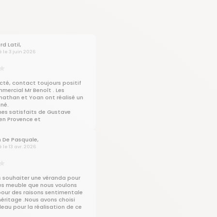
d Latil,
é le 3 juin 2026
cté, contact toujours positif
mercial Mr Benoît . Les
nathan et Yoan ont réalisé un
gné.
s satisfaits de Gustave
 en Provence et
ons cette entreprise
 Gérard sur Aix en Provence
n De Pasquale,
é le 13 avr. 2026
 souhaiter une véranda pour
es meuble que nous voulons
pour des raisons sentimentale
héritage .Nous avons choisi
eau pour la réalisation de ce