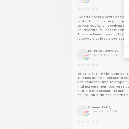
J'ai fait appel à cette entrepri
réalisation d'une pergola bioc
Je veux souligner le sérieux des
collaborateurs. C'est le comme
Baptiste Benoît qui suit la co
la pergola et je suis très satisf
manière dontl il mène mon proj
compétent, toujours à l'écout
nathalie turowski,
disponible, proche du client.
Publié le 17 févr. 2025
Je tiens à remercier Monsieur 
Thomas pour son sérieux et so
professionnalisme. Le projet n
malheureusement pas pu se co
mais il a été présent du début 
fin. Ça fait plaisir de voir des
aussi investies.
Corinne FAUS,
Publié le 3 nov. 2024