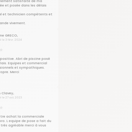
einement satisfaite de ma
rée et posée dans les délais
 et technicien compétents et
.
ande vivement.
ne GRECO,
é le 3 févr. 2024
positive. Abri de piscine posé
élais. Equipes et commercial
ssionnels et sympathiques.
ropre. Merci
n Clavey,
é le 27 oct. 2023
otre achat la commerciale
pro. L equipe de pose a fait du
 très agréable merci à vous