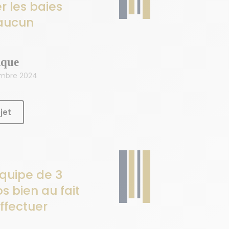
r les baies
 aucun
ique
embre 2024
jet
quipe de 3
s bien au fait
effectuer