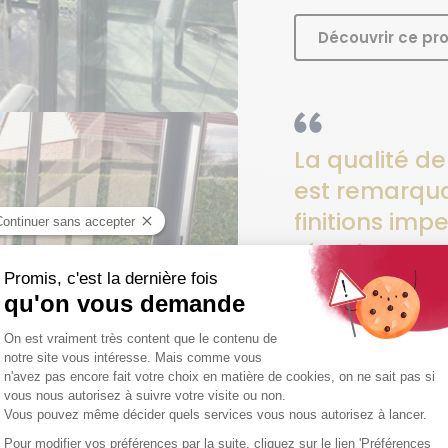
Découvrir ce pro
La qualité d
est remarqua
finitions imp
témoignent d
de l'entrepri
Gilbert et Mar
Hauts-de-France, Févr
Découvrir ce pro