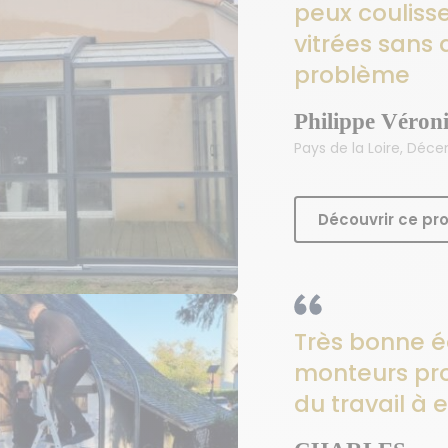
peux coulisse
vitrées sans
problème
Philippe Véron
Pays de la Loire, Déc
Découvrir ce pro
Très bonne é
monteurs pro
du travail à 