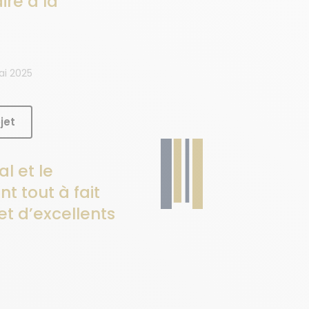
re à la
ai 2025
jet
l et le
nt tout à fait
t d’excellents