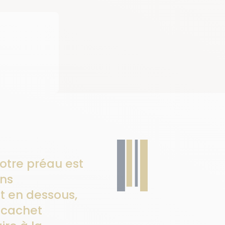
otre préau est
ons
 en dessous,
 cachet