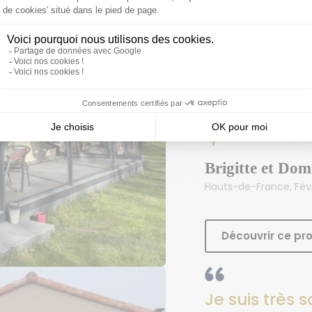
Nos invités s
très agréabl
et nous re
Gustave Ride
qualité de la
Brigitte et Dom
Hauts-de-France, Févr
Découvrir ce pro
Je suis très sa