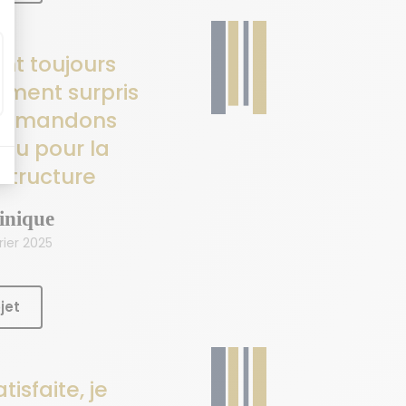
ont toujours
ement surpris
commandons
au pour la
 structure
inique
ier 2025
jet
tisfaite, je