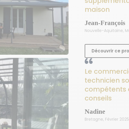
supplémentai
maison
Jean-François
Nouvelle-Aquitaine, M
Découvrir ce pro
Le commercia
technicien so
compétents e
conseils
Nadine
Bretagne, Février 2025