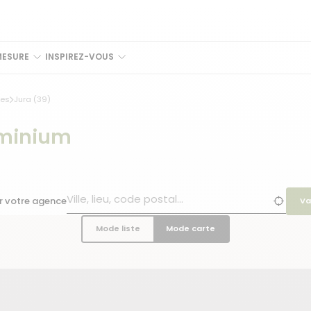
MESURE
INSPIREZ-VOUS
es
Jura (39)
uminium
r votre agence
Va
Mode liste
Mode carte