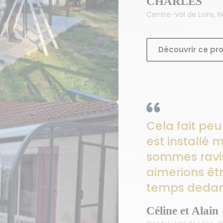
CHARLES
Centre-Val de Loire,
Découvrir ce pro
Cela fait peu
est installé 
sommes ravis
aimerions êtr
temps deda
Céline et Alain