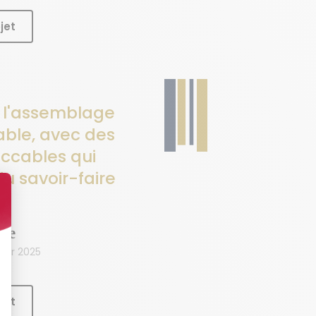
jet
e l'assemblage
ble, avec des
eccables qui
u savoir-faire
se
yse
ier 2025
jet