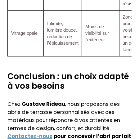
résistan
Zones
Intimité,
proches
Moins de
lumière douce,
voisins 
Vitrage opale
visibilité sur
réduction de
nécessi
l’extérieur
l’éblouissement
un desi
tamisé
Conclusion : un choix adapté
à vos besoins
Chez
Gustave Rideau
, nous proposons des
abris de terrasse personnalisés avec ces
matériaux pour répondre à vos attentes en
termes de design, confort, et durabilité.
Contactez-nous
pour concevoir l’abri parfait