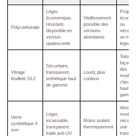
Léger,
Projets
économique,
Vieillissement
économ
résistant,
possible des
ou
Polycarbonate
disponible en
versions
nécessi
version
alvéolaires
un maté
opalescente
léger
Toitures
façades
Sécuritaire,
des abr
Vitrage
transparent,
Lourd, plus
modern
feuilleté 33.2
esthétique haut
coûteux
classiq
de gamme
haut de
gamme
Abris
Léger,
modern
Verre
incassable,
Moins isolant
nécessi
synthétique 4
transparent,
thermiquement
une
mm
traité anti-UV
transpa