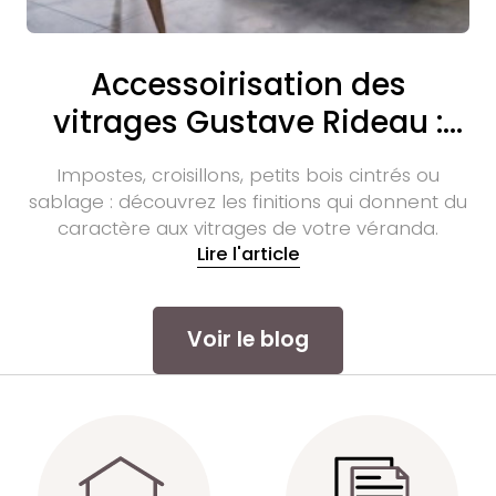
Accessoirisation des
vitrages Gustave Rideau :
quelles possibilités ?
Impostes, croisillons, petits bois cintrés ou
sablage : découvrez les finitions qui donnent du
caractère aux vitrages de votre véranda.
Lire l'article
Voir le blog