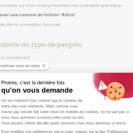
ssociées au brise-soleil présentent une contrainte spécifique :
vec une colonne de finition “Rétro”
pte dès la conception du projet.
ndante du type de pergola
nd directement :
lectionnés
une étude adaptée afin de garantir la bonne compatibilité des opti
ola rétro