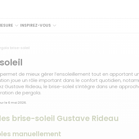
MESURE
INSPIREZ-VOUS
rgola brise-soleil
soleil
a permet de mieux gérer l’ensoleillement tout en apportant un
lution joue un rôle important dans le confort quotidien, nota
ez Gustave Rideau, le brise-soleil s’intègre dans une approc
ration de pergola.
our le 6 mai 2026.
 des brise-soleil Gustave Rideau
bles manuellement