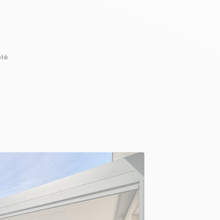
ôté
.