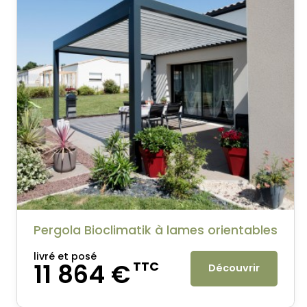
Pergola Bioclimatik à lames orientables
livré et posé
11 864 €
TTC
Découvrir