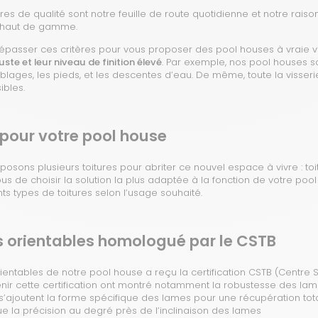
es de qualité sont notre feuille de route quotidienne et notre raiso
 haut de gamme.
passer ces critères pour vous proposer des pool houses à vraie v
ste et leur niveau de finition élevé
. Par exemple, nos pool houses 
ges, les pieds, et les descentes d’eau. De même, toute la visserie
ibles.
 pour votre pool house
sons plusieurs toitures pour abriter ce nouvel espace à vivre : toit
 de choisir la solution la plus adaptée à la fonction de votre pool
ts types de toitures selon l’usage souhaité.
s orientables homologué par le CSTB
ientables de notre pool house a reçu la certification CSTB (Centre 
enir cette certification ont montré notamment la robustesse des lame
 s’ajoutent la forme spécifique des lames pour une récupération tota
e la précision au degré près de l’inclinaison des lames