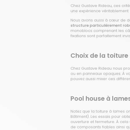
Chez Gustave Rideau, ces critèr
une expérience véritablement
Nous avons aussi à cœur de dé
structure particulièrement robu
monoblocs comprenant les câbla
fixations sont parfaitement invis
Choix de la toiture
Chez Gustave Rideau nous propo
ou en panneaux opaques. À vous
pouvez aussi mixer ces différen
Pool house à lame
Notez que la toiture à lames or
Bâtiment). Les essais pour obt
ouverture et fermeture. À cela
de composants fiables ainsi qu