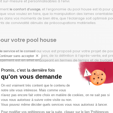
t sur-mesure et personnalisables à l’envi.
ement
le confort d’usage
, et l’ergonomie du pool house est là pour ç
ue vous voulez en faire, que la manipulation des lames orientables,
ples dans vos moments de bien être, que l’éclairage soit optimisé po
s de convivialité dénués de préoccupations matérielles.
pour votre pool house
le service et le conseil
qui vous est proposé pour votre projet de pool
 clients à toutes les étapes, de la définition à l’après-vente, est pr
nagement est en effet engageant en termes de temps et de budget. 
omaine vous apportera ainsi une vraie tranquillité d’esprit et vous 