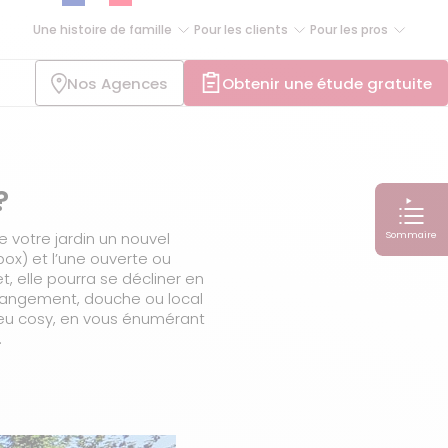
Une histoire de famille
Pour les clients
Pour les pros
Nos Agences
Obtenir une étude gratuite
?
Sommaire
 votre jardin un nouvel
ox) et l’une ouverte ou
t, elle pourra se décliner en
 rangement, douche ou local
lieu cosy, en vous énumérant
.