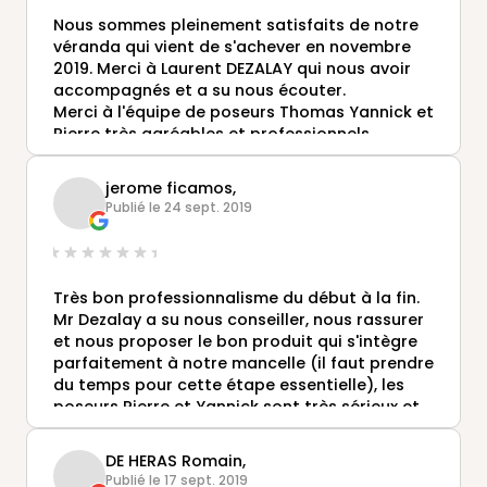
Nous sommes pleinement satisfaits de notre
véranda qui vient de s'achever en novembre
2019. Merci à Laurent DEZALAY qui nous avoir
accompagnés et a su nous écouter.
Merci à l'équipe de poseurs Thomas Yannick et
Pierre très agréables et professionnels.
jerome ficamos,
Publié le 24 sept. 2019
Très bon professionnalisme du début à la fin.
Mr Dezalay a su nous conseiller, nous rassurer
et nous proposer le bon produit qui s'intègre
parfaitement à notre mancelle (il faut prendre
du temps pour cette étape essentielle), les
poseurs Pierre et Yannick sont très sérieux et
à l'écoute, Chris le métreur est un vrai pro,
super équipe qui communique bien. Délai
DE HERAS Romain,
respecté, très bonne qualité, notre maison est
Publié le 17 sept. 2019