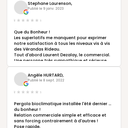
Stephane Laurenson,
Publié le 9 janv. 2023
Que du Bonheur !
Les superlatifs me manquent pour exprimer
notre satisfaction à tous les niveaux vis à vis
des Vérandas Rideau.
Tout d'abord Laurent Dezalay, le commercial.
Une personne très sympathique et sérieuse
qui nous a admirablement bien conseillé, sans
chercher à nous "vendre" quelque chose dont
Angèle HURTARD,
nous n'aurions pas besoin.
Publié le 8 sept. 2022
Un suivi plus que parfait avec Monsieur
Dezalay qui vous tient régulièrement au
courant de l'avancée de votre projet.
Ensuite les deux poseurs; 2 supers
Pergola bioclimatique installée l'été dernier ...
professionnels d'une gentillesse absolue,
du bonheur !
aimant leur métier et le faisant avec un sens
Relation commerciale simple et efficace et
aigu du travail bien fait.
sans forcing contrairement à d'autres !
Enfin et ce n'est pas la moindre affaire, un prix
Pose rapide,