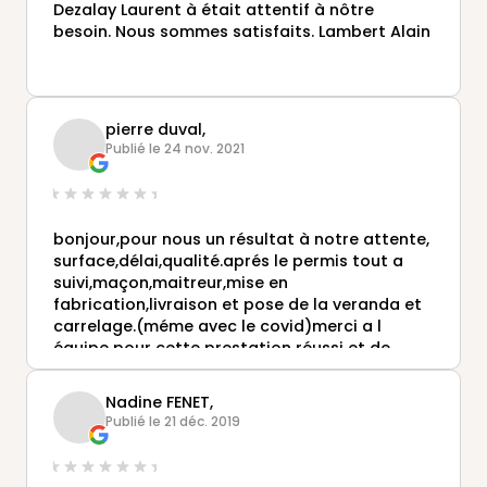
Dezalay Laurent à était attentif à nôtre
besoin. Nous sommes satisfaits. Lambert Alain
pierre duval,
Publié le 24 nov. 2021
bonjour,pour nous un résultat à notre attente,
surface,délai,qualité.aprés le permis tout a
suivi,maçon,maitreur,mise en
fabrication,livraison et pose de la veranda et
carrelage.(méme avec le covid)merci a l
équipe pour cette prestation réussi et de
meme a l équipe de fabrication.sans oublier le
commercial laurent Dezalay pour une écoute
Nadine FENET,
et un suivi depuis notre premier contact.
Publié le 21 déc. 2019
a recommander pour la qualité du produit et
de l ensemble des prestations.