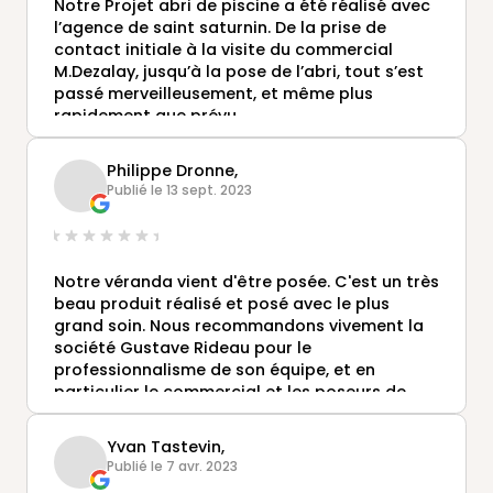
Notre Projet abri de piscine a été réalisé avec
trés grand professionnalisme et leur
l’agence de saint saturnin. De la prise de
gentillesse
contact initiale à la visite du commercial
Notre véranda est magnifique
M.Dezalay, jusqu’à la pose de l’abri, tout s’est
Merci a Toute cette équipe
passé merveilleusement, et même plus
rapidement que prévu.
L’abri correspond parfaitement à nos
attentes. Nous recommandons les yeux fermés
Philippe Dronne,
la société Gustave Rideau, le commercial de
Publié le 13 sept. 2023
st sat ainsi que l’équipe de poseurs.
Notre véranda vient d'être posée. C'est un très
beau produit réalisé et posé avec le plus
grand soin. Nous recommandons vivement la
société Gustave Rideau pour le
professionnalisme de son équipe, et en
particulier le commercial et les poseurs de
l'agence de St Satuin (72)
Yvan Tastevin,
Publié le 7 avr. 2023