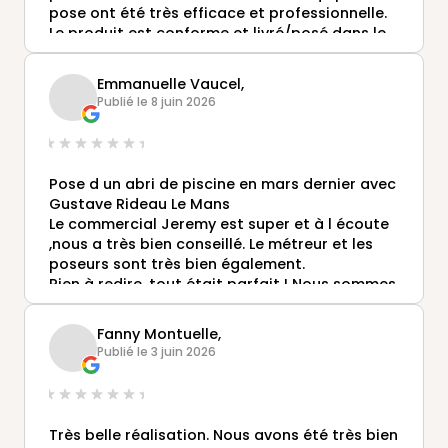
pose ont été très efficace et professionnelle.
Le produit est conforme et livré/posé dans le
délai convenu!
Je recommande cette entreprise .
Emmanuelle Vaucel,
Publié le 8 juin 2026
Pose d un abri de piscine en mars dernier avec
Gustave Rideau Le Mans
Le commercial Jeremy est super et à l écoute
,nous a très bien conseillé. Le métreur et les
poseurs sont très bien également.
Rien à redire ,tout était parfait ! Nous sommes
contents du résultat, conseillons cette
entreprise.
Fanny Montuelle,
Publié le 3 juin 2026
Très belle réalisation. Nous avons été très bien