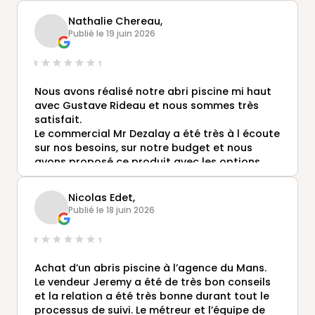
Nathalie Chereau,
Publié le 19 juin 2026
Nous avons réalisé notre abri piscine mi haut
avec Gustave Rideau et nous sommes très
satisfait.
Le commercial Mr Dezalay a été très à l écoute
sur nos besoins, sur notre budget et nous
avons proposé ce produit avec les options
nécessaires et utiles.
Ensuite, le métreur et les poseurs sont
Nicolas Edet,
intervenus l un après l autre le délai a été
Publié le 18 juin 2026
respecté.
Une équipe de professionnels avec un
professionnalisme .
Je recommande vivement les produits
Achat d’un abris piscine à l’agence du Mans.
Gustave Rideau.
Le vendeur Jeremy a été de très bon conseils
et la relation a été très bonne durant tout le
processus de suivi. Le métreur et l’équipe de