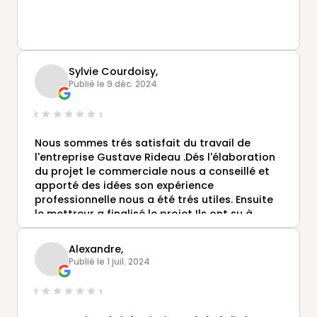
Sylvie Courdoisy,
Publié le 9 déc. 2024
Nous sommes trés satisfait du travail de
l'entreprise Gustave Rideau .Dés l'élaboration
du projet le commerciale nous a conseillé et
apporté des idées son expérience
professionnelle nous a été trés utiles. Ensuite
le mettreur a finalisé le projet Ils ont su à
chaque étape des travaux répondre aux
questions puisque c'était mon mari qui faisait
Alexandre,
la maçonnerie.
Publié le 1 juil. 2024
Ensuite l'équipe de pose est intervenue et là
aussi nous avons eu de trés bon
professionnels .
Nous recommandons cette société pour leur