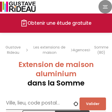
Obtenir une étude gratuite
Gustave
Les extensions de
Somme
Agences
Rideau
maison
(80)
Extension de maison
aluminium
dans la Somme
Valider