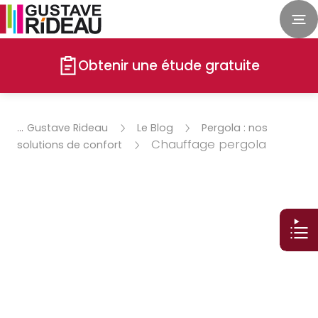
Obtenir une étude gratuite
Gustave Rideau
Le Blog
Pergola : nos
Chauffage pergola
solutions de confort
Éclairage pergola :
quelles solutions pour
illuminer votre
terrasse ?