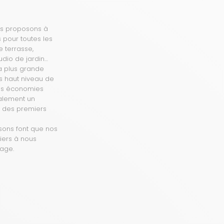
Nous proposons à
 pour toutes les
e terrasse,
tudio de jardin…
la plus grande
ès haut niveau de
des économies
galement un
et des premiers
sons font que nos
miers à nous
age.