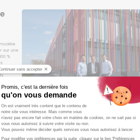
de
e modèle
r sur une
 100 %
es
valeurs et
ts
tes. Pour
iser à coup
e jusqu’à