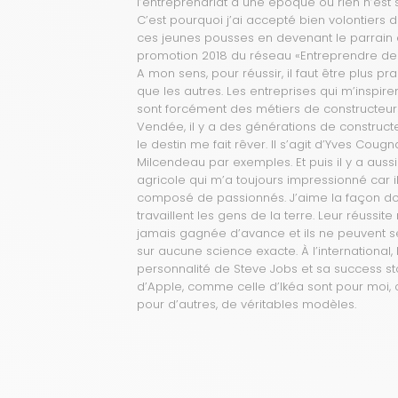
l’entreprenariat à une époque où rien n’est 
C’est pourquoi j’ai accepté bien volontiers d
ces jeunes pousses en devenant le parrain 
promotion 2018 du réseau «Entreprendre de
A mon sens, pour réussir, il faut être plus p
que les autres. Les entreprises qui m’inspiren
sont forcément des métiers de constructeurs
Vendée, il y a des générations de construct
le destin me fait rêver. Il s’agit d’Yves Cou
Milcendeau par exemples. Et puis il y a aus
agricole qui m’a toujours impressionné car il
composé de passionnés. J’aime la façon do
travaillent les gens de la terre. Leur réussite 
jamais gagnée d’avance et ils ne peuvent s
sur aucune science exacte. À l’international, 
personnalité de Steve Jobs et sa success st
d’Apple, comme celle d’Ikéa sont pour moi
pour d’autres, de véritables modèles.