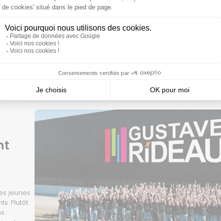
oupe
nt
les jeunes
s. Plutôt
ns