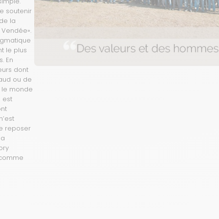
simple.
e soutenir
de la
 Vendée».
ragmatique
t le plus
. En
eurs dont
gnaud ou de
si le monde
 est
nt
n’est
e reposer
la
ory
, comme