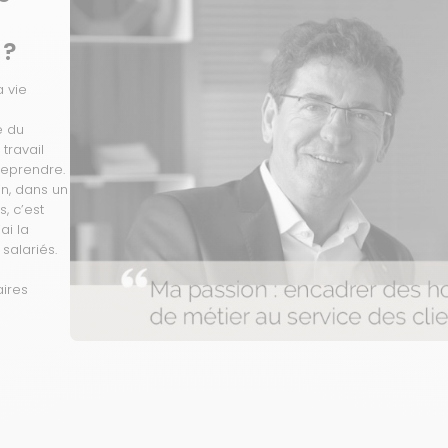
 ?
 vie
e du
 travail
ntreprendre.
in, dans un
s, c’est
ai la
salariés.
aires