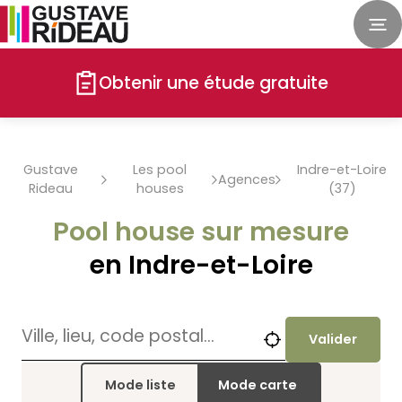
Obtenir une étude gratuite
Gustave
Les pool
Indre-et-Loire
Agences
Rideau
houses
(37)
Pool house sur mesure
en Indre-et-Loire
Valider
Mode liste
Mode carte