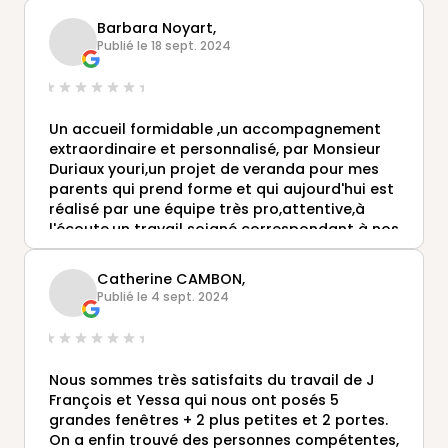
Barbara Noyart,
Publié le 18 sept. 2024
Un accueil formidable ,un accompagnement
extraordinaire et personnalisé, par Monsieur
Duriaux youri,un projet de veranda pour mes
parents qui prend forme et qui aujourd'hui est
réalisé par une équipe très pro,attentive,à
l'écoute,un travail soigné correspondant à nos
attentes,un formidable dynamisme qui rend la
projection pereine, des devis adaptés aux
Catherine CAMBON,
besoins,un panel de choix conséquents,une
Publié le 4 sept. 2024
méprise des poseurs exceptionnelle, un grand
merci à jean François et Mikael,qui sont sur
site durant 5 jours et leur expérience
incroyable et leur courtoisie extra!le
Nous sommes très satisfaits du travail de J
relationnel fait de l'entreprise MUST DE SAINT
François et Yessa qui nous ont posés 5
QUENTIN un modèle de compétence!merci aux
grandes fenêtres + 2 plus petites et 2 portes.
métreurs,au maçon Cedric ,à Laurine pour son
On a enfin trouvé des personnes compétentes,