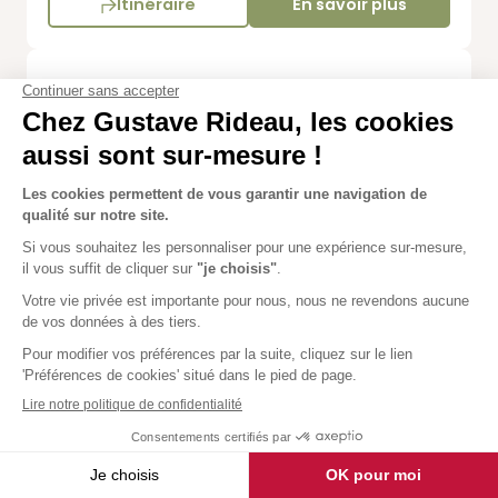
Itinéraire
En savoir plus
Le Crotoy
All. des Merisiers
80690 Mouflers
Fermé
Réouverture demain à 09:00.
Itinéraire
En savoir plus
Lille
5,0
36 avis
260 rue des Bourreliers - Parc des Pyramides
59320 Hallennes-Lez-Haubourdin
Fermé