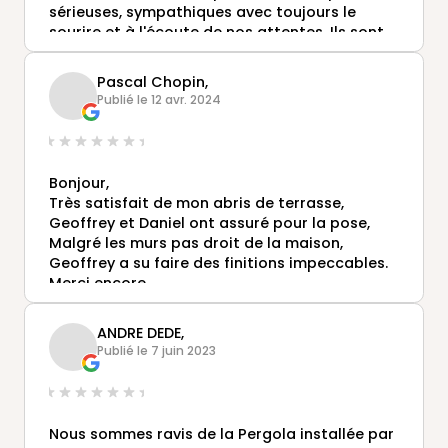
extrême gentillesse,je suis ravie de pouvoir lire
sérieuses, sympathiques avec toujours le
le bonheur s'inscrire sur le visage de mes
sourire et à l'écoute de nos attentes. Ils sont
parents qui vont pouvoir profitez de leur
très professionnels et nous ne pouvons que
veranda rêvée !une 6 ème étoile serait méritée
les recommander. Un grand merci à eux car ils
!!!Barbara 😁😁😁
Pascal Chopin,
ne se sont jamais plains alors qu'ils ont dû
Publié le 12 avr. 2024
porter toutes les menuiseries qui étaient en
triple vitrage de la rue à chez nous alors qu'il y
a une montée car le camion ne passait pas
dans notre allée. C'était super lourd !
Bonjour,
Chapeau à eux! Les menuiseries sont de très
Très satisfait de mon abris de terrasse,
bonnes qualité. Nous sommes très contents et
Geoffrey et Daniel ont assuré pour la pose,
ne regrettons pas d'avoir choisi MUST à St
Malgré les murs pas droit de la maison,
Quentin
Geoffrey a su faire des finitions impeccables.
Merci encore...
ANDRE DEDE,
Publié le 7 juin 2023
Nous sommes ravis de la Pergola installée par