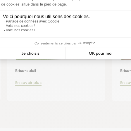
Brise-soleil
Brise
En savoir plus
En sa