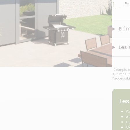
Pr
Elém
Les 
*Exemple d
sur-mesure
l’accessibi
Les
C
A
Li
G