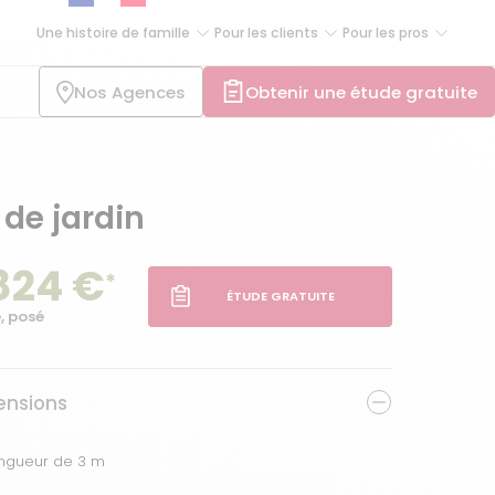
Une histoire de famille
Pour les clients
Pour les pros
Nos Agences
Obtenir une étude gratuite
 de jardin
824 €
*
ÉTUDE GRATUITE
, posé
nsions
ngueur de 3 m