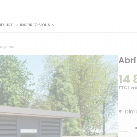
MESURE
INSPIREZ-VOUS
de jardin
Abri
14 
TTC livré
Dime
Lo