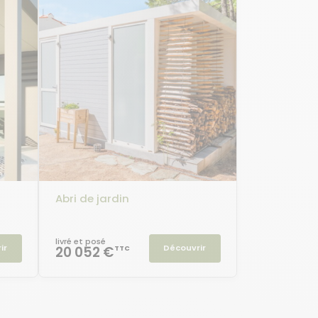
Abri de jardin
livré et posé
ir
Découvrir
20 052 €
TTC