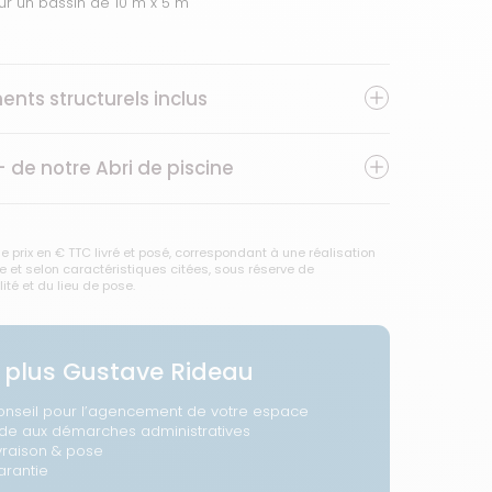
ur un bassin de 10 m x 5 m
ents structurels inclus
+ de notre
Abri de piscine
e prix en € TTC livré et posé, correspondant à une réalisation
 et selon caractéristiques citées, sous réserve de
lité et du lieu de pose.
 plus Gustave Rideau
onseil pour l’agencement de votre espace
ide aux démarches administratives
vraison & pose
arantie