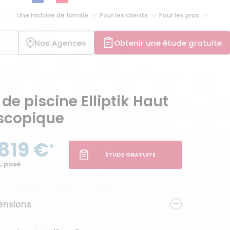
Une histoire de famille
Pour les clients
Pour les pros
Nos Agences
Obtenir une étude gratuite
 de piscine Elliptik Haut
escopique
819 €
*
ÉTUDE GRATUITE
, posé
nsions