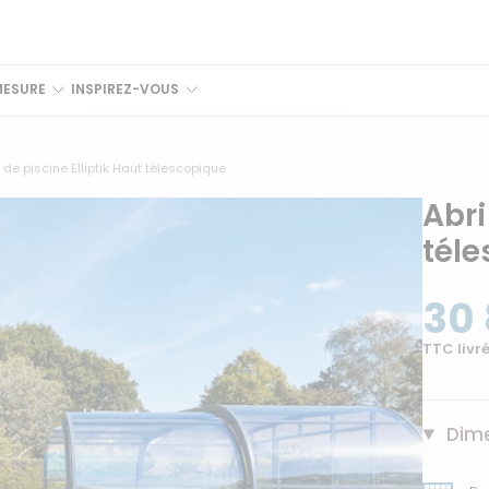
MESURE
INSPIREZ-VOUS
i de piscine Elliptik Haut télescopique
Abri
tél
30 
TTC livré
Dime