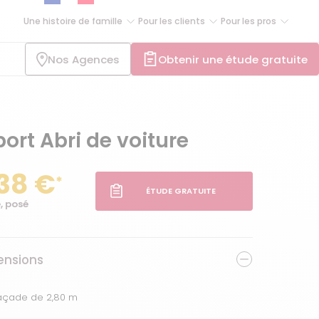
Une histoire de famille
Pour les clients
Pour les pros
Nos Agences
Obtenir une étude gratuite
ort Abri de voiture
38 €
*
ÉTUDE GRATUITE
, posé
nsions
façade de 2,80 m