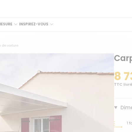
MESURE
INSPIREZ-VOUS
i de voiture
Carp
8 7
TTC livré
Dime
1 