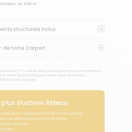
ofondeur de 4,40 m
ents structurels inclus
+ de notre
Carport
e prix en € TTC livré et posé, correspondant à une réalisation
 et selon caractéristiques citées, sous réserve de
lité et du lieu de pose.
 plus Gustave Rideau
onseil pour l’agencement de votre espace
ide aux démarches administratives
vraison & pose
arantie