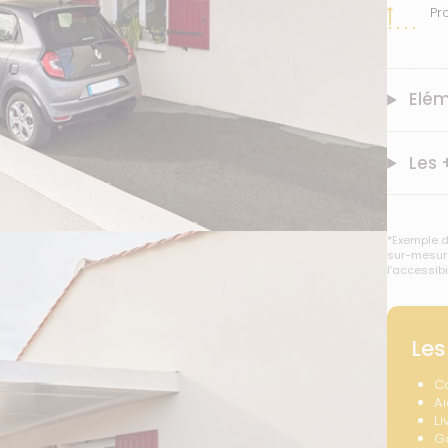
Pr
Elém
Les 
*Exemple d
sur-mesure
l’accessibi
Les
C
A
Li
G