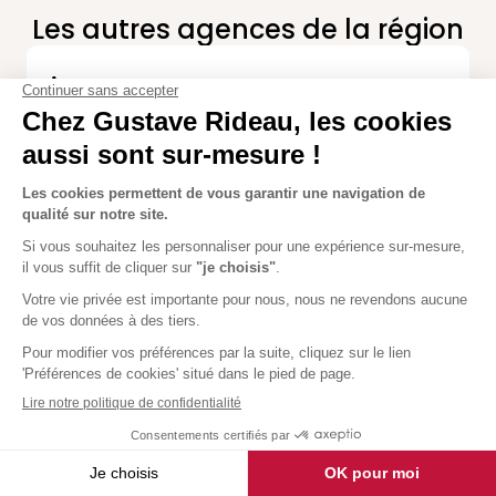
Les autres agences de la région
Annecy
4,8
5 avis
300 rue des peupliers
74330 Epagny-Metz-Tessy
Fermé
Réouverture demain à 09:30.
Itinéraire
En savoir plus
Bourg-en-Bresse
5,0
12 avis
210 Rue de l'Industrie
69830 Saint-Georges-de-Reneins
Fermé