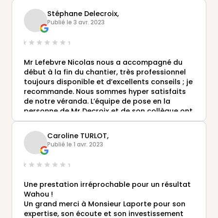
Stéphane Delecroix,
Publié le 3 avr. 2023
Mr Lefebvre Nicolas nous a accompagné du
début à la fin du chantier, très professionnel
toujours disponible et d’excellents conseils ; je
recommande. Nous sommes hyper satisfaits
de notre véranda. L’équipe de pose en la
personne de Mr Decroix et de son collègue ont
effectué un travail de grande qualité. Nous
avons eu une très coordination entre eux et
Caroline TURLOT,
tous sont hyper sympas. Nous recommandons
Publié le 1 avr. 2023
+++++
Une prestation irréprochable pour un résultat
Wahou !
Un grand merci à Monsieur Laporte pour son
expertise, son écoute et son investissement