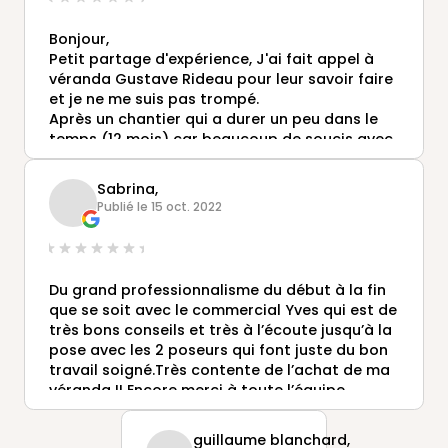
Bonjour,
Petit partage d'expérience, J'ai fait appel à
véranda Gustave Rideau pour leur savoir faire
et je ne me suis pas trompé.
Après un chantier qui a durer un peu dans le
temps (12 mois) car beaucoup de soucis avec
notre mairie, je tiens a remercier toutes les
équipes de la société et d'abord notre
Sabrina,
commercial Mr Laporte, qui a été obligé de
Publié le 15 oct. 2022
reprendre le dossier de permis plusieurs fois
suite au mauvais renseignements donner par
l'urbanisme de notre lieu de résidence. Donc
chapeau à tous. Des poseurs sans aucun
Du grand professionnalisme du début à la fin
reproches non plus. Je recommande vivement
que se soit avec le commercial Yves qui est de
la société et l'agence d'Hallennes lez
très bons conseils et très à l’écoute jusqu’à la
Haubourdin
pose avec les 2 poseurs qui font juste du bon
Merci à vous.
travail soigné.Très contente de l’achat de ma
véranda !! Encore merci à toute l’équipe
Gustave Rideau!
guillaume blanchard,