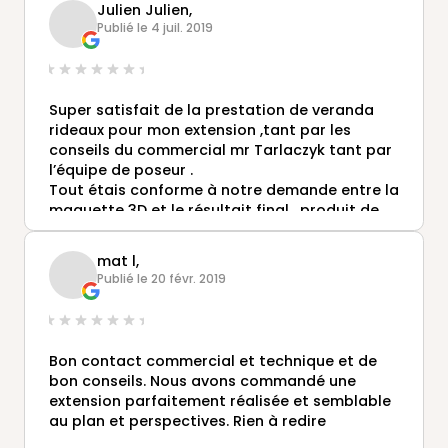
Julien Julien,
chercher mais je ne vois pas grand chose à
Publié le 4 juil. 2019
redire... Ce dossier a été suivi avec
professionnalisme. Merci Mr LEFÈVRE, et bravo
à l'équipe qui est intervenue.
Super satisfait de la prestation de veranda
rideaux pour mon extension ,tant par les
conseils du commercial mr Tarlaczyk tant par
l’équipe de poseur .
Tout étais conforme à notre demande entre la
maquette 3D et le résultait final , produit de
qualité et rendu superbe .
mat l,
Publié le 20 févr. 2019
Bon contact commercial et technique et de
bon conseils. Nous avons commandé une
extension parfaitement réalisée et semblable
au plan et perspectives. Rien à redire