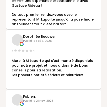
⭐⭐⭐⭐⭐ Une expérience exceptionnelle avec
Gustave Rideau !
Du tout premier rendez-vous avec le
représentant M. Laporte jusqu’à la pose finale,
absolument tout a été parfait.
Un accompagnement irréprochable, des
conseils de grande qualité et un vrai
Dorothée Becuwe,
sentiment d’être entre de bonnes mains du
Publié le 1 déc. 2025
début à la fin.
L’équipe de pose mérite une mention spéciale
👏 : professionnelle, minutieuse, efficace et
Merci à M Laporte qui s'est montré disponible
passionnée par son travail. Le chantier est
pour notre projet et nous a donné de bons
propre, soigné, et le résultat est juste
conseils pour sa réalisation.
incroyable.
Les poseurs ont été sérieux et minutieux.
La véranda est sublime, avec des finitions haut
de gamme et une isolation impressionnante.
Confort thermique, luminosité, qualité des
matériaux… tout est réuni. On a clairement
Fabien,
gagné une nouvelle pièce de vie, agréable en
Publié le 21 nov. 2025
toute saison.