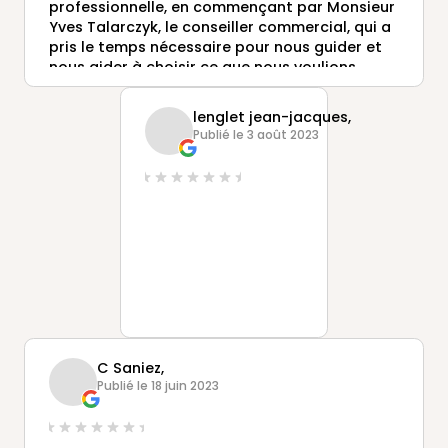
professionnelle, en commençant par Monsieur
Yves Talarczyk, le conseiller commercial, qui a
pris le temps nécessaire pour nous guider et
nous aider à choisir ce que nous voulions.
Merci également aux installateurs. Tous ont
été très sympathiques et ordonnés. Nous
lenglet jean-jacques,
recommandons vivement la société Gustave
Publié le 3 août 2023
RIDEAU à qui nous adressons nos Meilleurs
vœux et la félicitons pour le travail accompli.
C Saniez,
Publié le 18 juin 2023