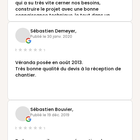
qui a su très vite cerner nos besoins,
construire le projet avec une bonne
connaissance technique, le tout dans un
esprit de convivialité, de simplicité et une
envie sincère d'accompagner son client à
Sébastien Demeyer,
TOUTES les étapes du projet. Bravo. Le métreur
Publié le 30 janv. 2020
et les poseurs ne sont pas en reste, car eux-
aussi ont vraiment donné satisfaction, par
leur conscience professionnelle. Merci à Cyrille
et Rony, poseurs fort sympathiques venus de
Véranda posée en août 2013.
Paris jusqu'à chez nous.
Très bonne qualité du devis à la réception de
chantier.
Sébastien Bouvier,
Publié le 19 déc. 2019