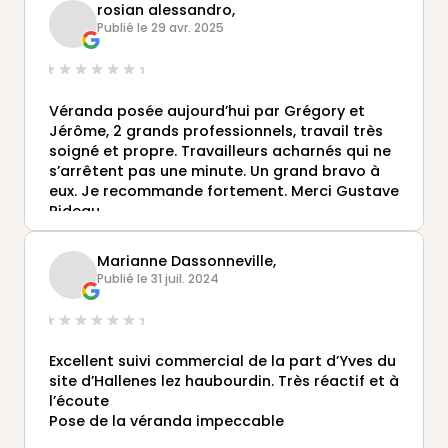
rosian alessandro,
par la maçonnerie. Monsieur Eeckeman, le
Publié le 29 avr. 2025
maçon recommandé par Monsieur Lefebvre, a
su s'adapter aux contraintes de mon chantier
puisque je vis sur place. Je les recommande
les yeux fermés.
Véranda posée aujourd’hui par Grégory et
Jérôme, 2 grands professionnels, travail très
soigné et propre. Travailleurs acharnés qui ne
s’arrêtent pas une minute. Un grand bravo à
eux. Je recommande fortement. Merci Gustave
Rideau
Marianne Dassonneville,
Publié le 31 juil. 2024
Excellent suivi commercial de la part d’Yves du
site d’Hallenes lez haubourdin. Très réactif et à
l’écoute
Pose de la véranda impeccable