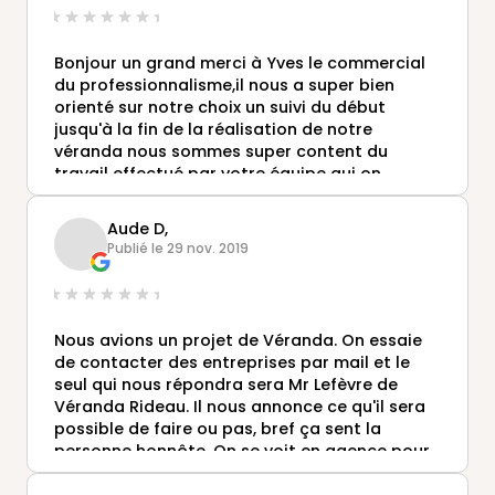
Bonjour un grand merci à Yves le commercial
du professionnalisme,il nous a super bien
orienté sur notre choix un suivi du début
jusqu'à la fin de la réalisation de notre
véranda nous sommes super content du
travail effectué par votre équipe qui on
travaille proprement et sérieusement bravo
les gas ...je recommande à tous encore un
Aude D,
grand merci à vous .
Publié le 29 nov. 2019
. Nicolas et Jessica 62800 lievin
Nous avions un projet de Véranda. On essaie
de contacter des entreprises par mail et le
seul qui nous répondra sera Mr Lefèvre de
Véranda Rideau. Il nous annonce ce qu'il sera
possible de faire ou pas, bref ça sent la
personne honnête. On se voit en agence pour
signer, on nous annonce les délais et tout
aura été fait dans les temps... On peut