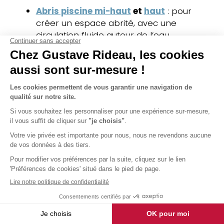
Abris piscine mi-haut
et
haut
: pour
créer un espace abrité, avec une
circulation fluide autour de l’eau
Modèles compatibles avec les
piscines
hors sol
, les bassins enterrés ou les
piscines de forme libre
Chaque
installation d’abri
est assurée par
nos poseurs certifiés, pour un rendu durable,
propre et esthétique.
Un abri adapté au climat
du Nord