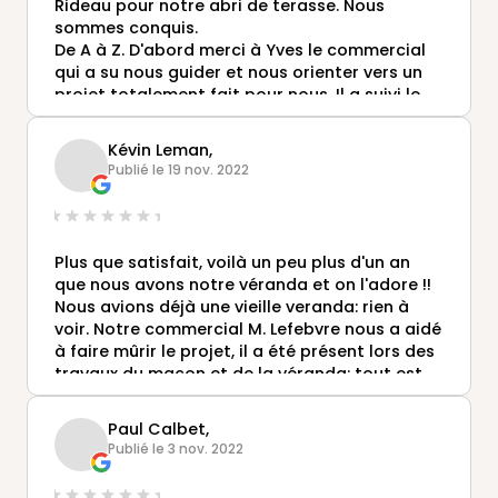
vivre sereinement l'ensemble des travaux de A
Rideau pour notre abri de terasse. Nous
à Z.
sommes conquis.
Les équipes de planification sont hyper
De A à Z. D'abord merci à Yves le commercial
réactives et sympathiques et nous avons pu
qui a su nous guider et nous orienter vers un
organiser les différentes étapes ensemble , un
projet totalement fait pour nous. Il a suivi le
grand merci à elles.
chantier, a été présent lors des 2 jours de
pose.
Kévin Leman,
Le résultat final est magnifique ! Le projet
Merci au Metreur qui lui aussi a été tout a fait
Publié le 19 nov. 2022
s'adapte parfaitement à notre maison de
professionnel.
départ et le résultat est au delà de nos
Merci également a l'équipe des 6 poseurs qui
espérances grâce à tous les conseils de
sont irréprochables. Un travail soigné.
Monsieur Laporte.
Nous ne regrettons en rien notre choix et nous
Plus que satisfait, voilà un peu plus d'un an
n'avons absolument rien a reprocher.
que nous avons notre véranda et on l'adore !!
Si vous hésitez encore ... N'hésitez plus c'est
Nous avions déjà une vieille veranda: rien à
chez Gustave Rideau que vous trouverez une
voir. Notre commercial M. Lefebvre nous a aidé
réelle écoute, un projet carré, un soutien dans
à faire mûrir le projet, il a été présent lors des
chaque étape et un résultat wahoo pour un
travaux du maçon et de la véranda: tout est
tarif plus que compétitif !
soigné et professionnel.
Merci !!!!
Nous recommandons, merci à toute l'équipe !
Paul Calbet,
Publié le 3 nov. 2022