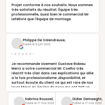
Projet conforme à nos souhaits. Nous sommes
très satisfaits du résultat. Équipe très
professionnelle, aussi bien le commercial Mr
Lefebvre que l'équipe de montage.
Philippe De Valendreuse,
Publié le 8 juin 2023
Je recommande vivement Gustave Rideau
Merci a votre commercial Mr Coelho très
réactif très clair dans ces explications qui allie
a la fois professionalisme ,disponibilité, et
surtout écoute du client ce qui est rare de nos
jours Merci au équipe de pose qui ont fait un
travail remarquable le chantier était propre
tout était impeccable après leur départ Une
Sabrina Roussel,
Didier Demaeght,
entreprise vraiment sérieuse
Publié le 17 mai 2023
Publié le 17 mai 2023