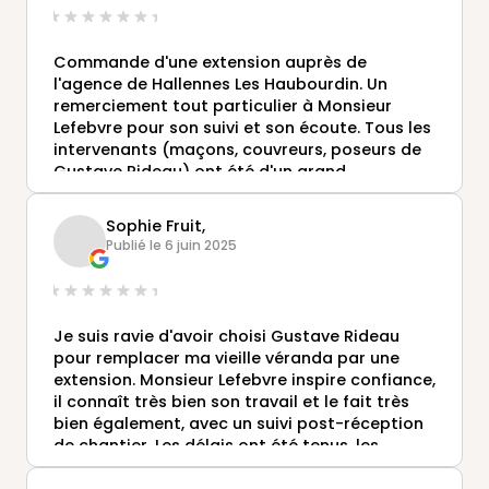
Je suis plus que ravi, même enthousiasmé par
le résultat.
Commande d'une extension auprès de
Un immense merci à toute l’équipe Gustave
l'agence de Hallennes Les Haubourdin. Un
Rideau pour ce projet mené à la perfection.
remerciement tout particulier à Monsieur
👉 Je recommande à 1000 % les yeux fermés !
Lefebvre pour son suivi et son écoute. Tous les
intervenants (maçons, couvreurs, poseurs de
Gustave Rideau) ont été d'un grand
professionnalisme.
Sophie Fruit,
Publié le 6 juin 2025
Je suis ravie d'avoir choisi Gustave Rideau
pour remplacer ma vieille véranda par une
extension. Monsieur Lefebvre inspire confiance,
il connaît très bien son travail et le fait très
bien également, avec un suivi post-réception
de chantier. Les délais ont été tenus, les
matériaux sont de qualité. Tout s'est très bien
passé, de la démolition à la pose en passant