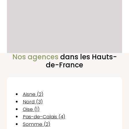
Nos agences
dans les Hauts-
de-France
Aisne (2)
Nord (3)
Oise (1)
Pas-de-Calais (4)
Somme (2)