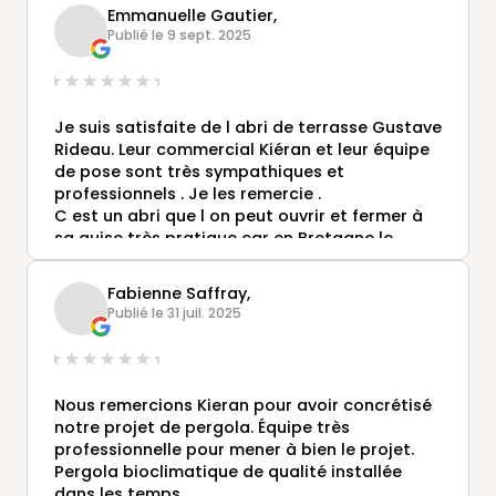
Merci à tous et encore merci à Kieran.
Emmanuelle Gautier,
Publié le 9 sept. 2025
Je suis satisfaite de l abri de terrasse Gustave
Rideau. Leur commercial Kiéran et leur équipe
de pose sont très sympathiques et
professionnels . Je les remercie .
C est un abri que l on peut ouvrir et fermer à
sa guise très pratique car en Bretagne le
temps est incertain 😉. Je recommande cette
entreprise
Fabienne Saffray,
Publié le 31 juil. 2025
Nous remercions Kieran pour avoir concrétisé
notre projet de pergola. Équipe très
professionnelle pour mener à bien le projet.
Pergola bioclimatique de qualité installée
dans les temps.