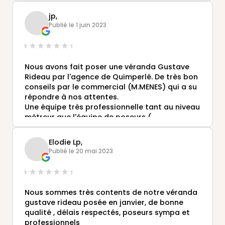
succès.
jp,
Publié le 1 juin 2023
Nous avons fait poser une véranda Gustave
Rideau par l'agence de Quimperlé. De très bon
conseils par le commercial (M.MENES) qui a su
répondre à nos attentes.
Une équipe très professionnelle tant au niveau
métreur que l'équipe de poseurs (
efficace,travail soigné,discret et très
sympathique)
Elodie Lp,
Je ne peux que conseiller cette agence vous
Publié le 20 mai 2023
pouvez leur faire confiance .Merci a toute
l'équipe.
Nous sommes très contents de notre véranda
gustave rideau posée en janvier, de bonne
qualité , délais respectés, poseurs sympa et
professionnels