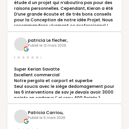
étude d un projet qui n’aboutira pas pour des
raisons personnelles. Cependant, Kieran a été
D’une grande écoute et de très bons conseils
pour la Conception de notre idée Projet. Nous
recommandons vivement ce professionnel !
patricia Le flecher,
Publié le 12 mars 2026
Super Kerian Savatte
Excellent commercial
Notre pergola et carport et superbe
Seul soucis avec le siège dedomagement pour
les 6 interventions de sav je devais avoir 3000
points en cadeaux j' ai reçu 400 Points 1
peignoir en éponge pour 25000€ de coût du
projet . Pas terribles du tout très déçu du
Patricia Carriou,
service commercial du siège.
Publié le 5 mars 2026
Demandé lui a visité si vous le souhaitez.
Patricia et Jean Yves.