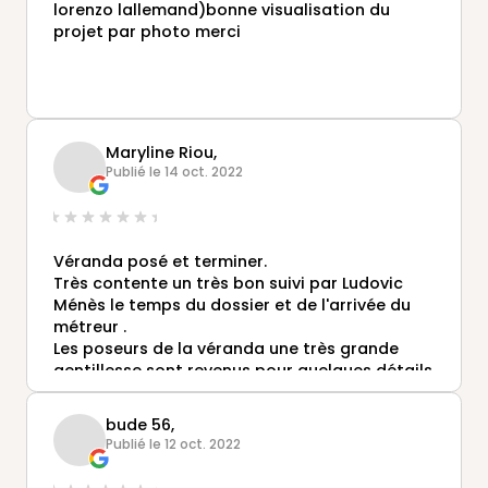
lorenzo lallemand)bonne visualisation du
projet par photo merci
Maryline Riou,
Publié le 14 oct. 2022
Véranda posé et terminer.
Très contente un très bon suivi par Ludovic
Ménès le temps du dossier et de l'arrivée du
métreur .
Les poseurs de la véranda une très grande
gentillesse sont revenus pour quelques détails
par la suite.
Merci a Véranda rideau une assistante
bude 56,
maternelle très reconnaissante 😉
Publié le 12 oct. 2022