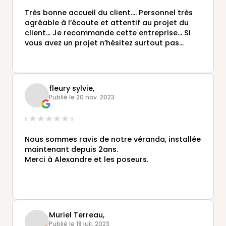
bien isolé.
l'écoute, nous a accompagnés en vérifiant, à
Merci à toute l'équipe qui a bossé sur notre
Très bonne accueil du client…. Personnel très
chaque étape que tout se passait comme
projet et mention +++ à Kieran...
agréable à l’écoute et attentif au projet du
prévu. Nous avons eu a faire à de vrais
Au plaisir de retravailler avec vous....
client… Je recommande cette entreprise… Si
professionnels.
vous avez un projet n’hésitez surtout pas…
fleury sylvie,
Publié le 20 nov. 2023
Nous sommes ravis de notre véranda, installée
maintenant depuis 2ans.
Merci à Alexandre et les poseurs.
Muriel Terreau,
Publié le 18 juil. 2023