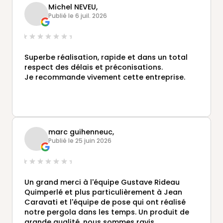
concernant le choix des rideaux, des brises vue
Michel NEVEU,
…. Il nous a fait un visuel 3D pour que nous
Publié le 6 juil. 2026
puissions mieux nous projeter. Une fois le devis
accepté tout s’est très vite mis en place : rdv
avec le métreur, mise à jour régulière dans
notre dossier client de l’avancement du
Superbe réalisation, rapide et dans un total
dossier, prise de rdv pour la livraison du
respect des délais et préconisations.
matériel, et enfin pose de notre pergola le
Je recommande vivement cette entreprise.
29/07/2026. Kérian nous avait dit que le
maximum serait fait afin que la pause
intervienne au plus tard fin juillet et ce fut le
cas 👍😜. Même professionnalisme du côté de
l’équipe de pose qui était au top. Le résultat
est super. Nous sommes enchantés.
marc guihenneuc,
Publié le 25 juin 2026
Un grand merci à l'équipe Gustave Rideau
Quimperlé et plus particulièrement à Jean
Caravati et l'équipe de pose qui ont réalisé
notre pergola dans les temps. Un produit de
grande qualité, nous sommes ravis.