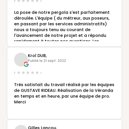
La pose de notre pergola s'est parfaitement
déroulée. L'équipe ( du métreur, aux poseurs,
en passant par les services administratifs)
nous a toujours tenu au courant de
l'avancement de notre projet et a répondu
rapidement à toutes nos questions. Les
différents rendez vous ont été faciles à
planifier et les interventions se sont déroulées
Krol DUB,
comme elles avaient été prévues.
Publié le 21 sept. 2022
Lors de la pose, le chef de chantier a repéré un
défaut esthétique à la réception du matériel
et l'a reporté dans le PV de réception. Le
remplacement de la pièce s'est faite sans
Trés satisfait du travail réalisé par les équipes
aucune relance de notre part à une date
de GUSTAVE RIDEAU. Réalisation de la Véranda
définie conjointement.
en temps et en heure, par une équipe de pro.
Merci
Nous sommes satisfaits d'avoir travaillé avec
Véranda Rideau et la pergola répond
parfaitement à nos attentes
Gilles Lancou,