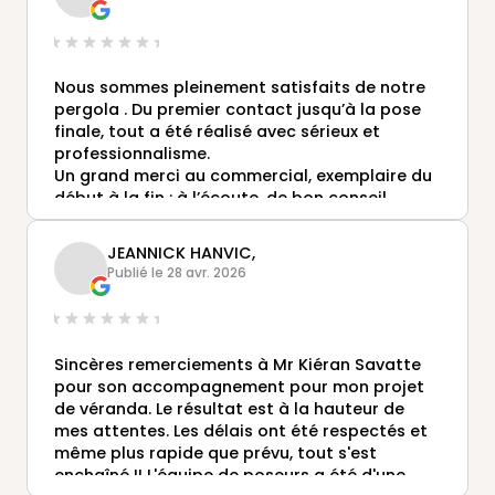
Nous sommes pleinement satisfaits de notre
pergola . Du premier contact jusqu’à la pose
finale, tout a été réalisé avec sérieux et
professionnalisme.
Un grand merci au commercial, exemplaire du
début à la fin : à l’écoute, de bon conseil,
disponible et très réactif. Il a su nous
accompagner avec efficacité tout au long du
JEANNICK HANVIC,
projet.
Publié le 28 avr. 2026
Mention spéciale également aux poseurs, très
professionnels, ponctuels et soucieux du
travail bien fait. Le chantier a été propre,
soigné et réalisé avec beaucoup de rigueur.
Sincères remerciements à Mr Kiéran Savatte
Nous recommandons vivement pour la qualité
pour son accompagnement pour mon projet
de ses produits et le sérieux de ses équipes.
de véranda. Le résultat est à la hauteur de
mes attentes. Les délais ont été respectés et
même plus rapide que prévu, tout s'est
enchaîné !! L'équipe de poseurs a été d'une