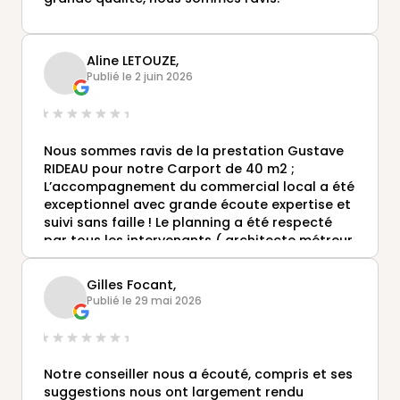
Aline LETOUZE,
Publié le 2 juin 2026
Nous sommes ravis de la prestation Gustave
RIDEAU pour notre Carport de 40 m2 ;
L’accompagnement du commercial local a été
exceptionnel avec grande écoute expertise et
suivi sans faille ! Le planning a été respecté
par tous les intervenants ( architecte métreur
maçon et poseurs ) et les contacts ont été en
plus très agréables , quelle sérénité pour nous
Gilles Focant,
pour un résultat qui fait l unanimité!! Un grand
Publié le 29 mai 2026
bravo et un grand merci Àline et Yann LETOUZE
Notre conseiller nous a écouté, compris et ses
suggestions nous ont largement rendu