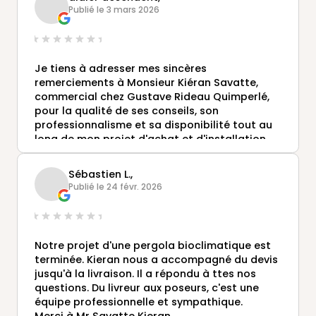
pour son accueil. Des professionnels à notre
Publié le 3 mars 2026
écoute chez Gustave Rideau .Bien
cordialement. Mr et Mme Thomas
Je tiens à adresser mes sincères
remerciements à Monsieur Kiéran Savatte,
commercial chez Gustave Rideau Quimperlé,
pour la qualité de ses conseils, son
professionnalisme et sa disponibilité tout au
long de mon projet d'achat et d'installation
de véranda.
Son accompagnement, sa patience la
Sébastien L.,
justesse de ses recommandations m'ont
Publié le 24 févr. 2026
permis de réaliser ce projet en toute
confiance.
Je souhaite également remercier son
entreprise Gustave Rideau, pour la qualité
Notre projet d'une pergola bioclimatique est
remarquable des matériaux utilisés ainsi que
terminée. Kieran nous a accompagné du devis
le sérieux apporté à la pose. Le résultat est à
jusqu'à la livraison. Il a répondu à ttes nos
la hauteur de mes attentes.
questions. Du livreur aux poseurs, c'est une
Encore bravo et merci pour ce travail soigné
équipe professionnelle et sympathique.
et exemplaire.
Merci à Mr Savatte Kieran.