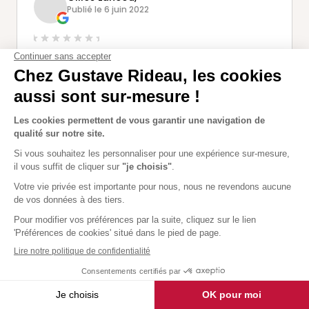
Publié le 6 juin 2022
Nous sommes très content de notre véranda
rideau , le commercial , Mr lorrenzo L nous a
très bien conseillé et l'équipe de technicien
monteur était vraiment au top. Je conseil
vivement cette entreprise
claudie lauden,
Publié le 17 févr. 2022
nous avons fait faire une véranda Gustave
Rideau par l'agence de Quimperlé nous avons
traité avec un commercial qui nous à
accueillie d'une gentillesse monsieur L'
Allement qui nous a bien conseiller ainsi que le
métreur ,et les poseurs d'une sympatie et bon