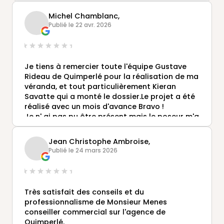
grande efficacité et très sympathique, à
l'écoute.Je recommande l'entreprise Gustave
Michel Chamblanc,
Rideau.
Publié le 22 avr. 2026
Je tiens à remercier toute l'équipe Gustave
Rideau de Quimperlé pour la réalisation de ma
véranda, et tout particulièrement Kieran
Savatte qui a monté le dossier.Le projet a été
réalisé avec un mois d'avance Bravo !
Je n' ai pas pu être présent mais le poseur m'a
envoyé une photo qui correspond à ce que
j'attendais.
Jean Christophe Ambroise,
Je vais m'y rendre le mois prochain pour
Publié le 24 mars 2026
finaliser le dossier.
Encore une fois merci pour votre diligence.
Cordialement,
M Chamblanc
Très satisfait des conseils et du
professionnalisme de Monsieur Menes
conseiller commercial sur l'agence de
Quimperlé.