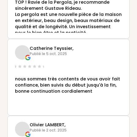
TOP ! Ravie de la Pergola, je recommande
sincèrement Gustave Rideau.
La pergola est une nouvelle pièce de la maison
en extérieur, beau design, beaux matériaux de
qualité et de longévité. Un investissement
pour le bien être et la praticité.
L'équipe est très professionnelle, discrète et
sympathique de la première rencontre, au
Catherine Teyssier,
montage du projet, au suivi, à la pose et à la
Publié le 5 oct. 2025
livraison du chantier.
Je recommande.
nous sommes très contents de vous avoir fait
confiance, bien suivis du début jusqu'à la fin,
bonne continuation cordialement
Olivier LAMBERT,
Publié le 2 oct. 2025