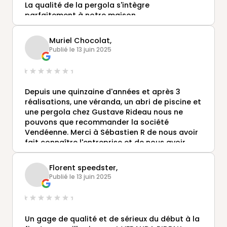
La qualité de la pergola s'intègre
parfaitement à notre maison.
Muriel Chocolat,
Publié le 13 juin 2025
Depuis une quinzaine d'années et après 3
réalisations, une véranda, un abri de piscine et
une pergola chez Gustave Rideau nous ne
pouvons que recommander la société
Vendéenne. Merci à Sébastien R de nous avoir
fait connaître l'entreprise et de nous avoir
vendu notre véranda qui est vraiment un lieu
où nous aimons nous retrouver en famille et
Florent speedster,
entre amis. Merci pour l'invitation des 50 ans
Publié le 13 juin 2025
de la société et cet agréable moment passé
entre ambassadeurs.
Un gage de qualité et de sérieux du début à la