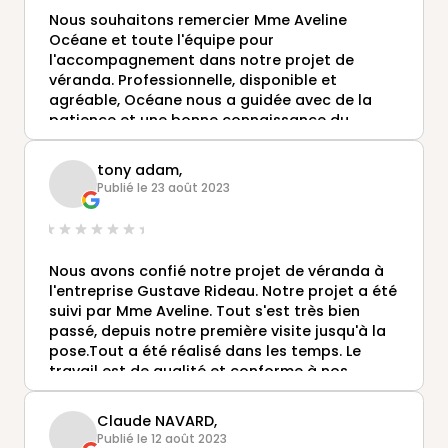
Nous souhaitons remercier Mme Aveline
Océane et toute l'équipe pour
l'accompagnement dans notre projet de
véranda. Professionnelle, disponible et
agréable, Océane nous a guidée avec de la
patience et une bonne connaissance du
produit.
L'équipe de poseur a été au top également. Le
tony adam,
délais de l'installation a été bien respecté.
Publié le 23 août 2023
Nous sommes satisfait de la qualité et nous
recommandons Gustave Rideau!
Nous avons confié notre projet de véranda à
l'entreprise Gustave Rideau. Notre projet a été
suivi par Mme Aveline. Tout s'est très bien
passé, depuis notre première visite jusqu'à la
pose.Tout a été réalisé dans les temps. Le
travail est de qualité et conforme à nos
attentes.
Claude NAVARD,
Publié le 12 août 2023