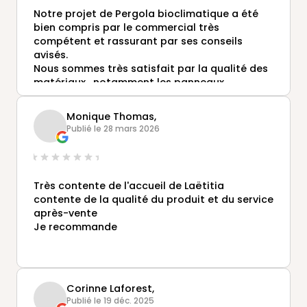
Les poseurs ont été ponctuels, efficaces et
Notre projet de Pergola bioclimatique a été
soigneux. Le résultat est à la hauteur de nos
bien compris par le commercial très
attentes : un abri de piscine de grande qualité,
compétent et rassurant par ses conseils
parfaitement installé et qui s’intègre très bien
avisés.
à notre extérieur.
Nous sommes très satisfait par la qualité des
matériaux , notamment les panneaux
Nous recommandons vivement Gustave
coulissants.
Rideau Tours pour leur sérieux et la qualité de
Les délais pour la construction ont été plus
leur accompagnement.
Monique Thomas,
rapide que prévu et la pose a été effectué par
Publié le 28 mars 2026
des professionnels consciencieux.
Nous sommes donc très satisfaits et
recommandons vivement l'entreprise Gustave
Rideau de TOURS.
Très contente de l'accueil de Laëtitia
contente de la qualité du produit et du service
après-vente
Je recommande
Corinne Laforest,
Publié le 19 déc. 2025