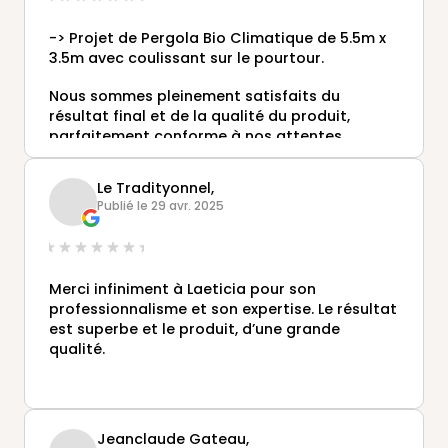
-> Projet de Pergola Bio Climatique de 5.5m x
3.5m avec coulissant sur le pourtour.
Nous sommes pleinement satisfaits du
résultat final et de la qualité du produit,
parfaitement conforme à nos attentes.
Nous n’hésiterons pas à recommander vos
Le Tradityonnel,
services autour de nous.
Publié le 29 avr. 2025
Merci à vos équipes.
Merci infiniment à Laeticia pour son
professionnalisme et son expertise. Le résultat
est superbe et le produit, d’une grande
qualité.
Jeanclaude Gateau,