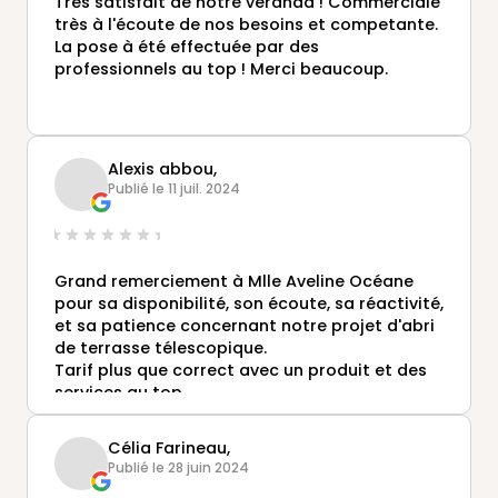
Très satisfait de notre véranda ! Commerciale
très à l'écoute de nos besoins et competante.
La pose à été effectuée par des
professionnels au top ! Merci beaucoup.
Alexis abbou,
Publié le 11 juil. 2024
Grand remerciement à Mlle Aveline Océane
pour sa disponibilité, son écoute, sa réactivité,
et sa patience concernant notre projet d'abri
de terrasse télescopique.
Tarif plus que correct avec un produit et des
services au top.
Je n'hésiterai pas à recommander cette
entreprise et surtout la sollicitude de Mlle
Célia Farineau,
Aveline.
Publié le 28 juin 2024
Confiez lui votre projet et laissez-vous guider.