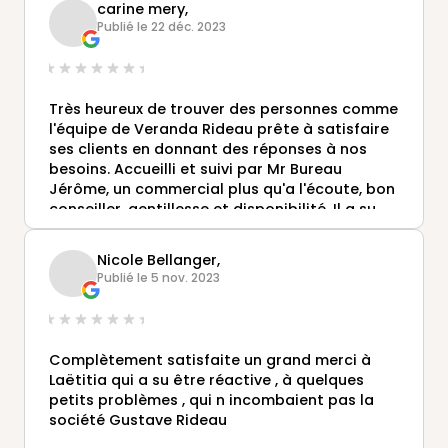
carine mery,
Publié le 22 déc. 2023
Très heureux de trouver des personnes comme
l'équipe de Veranda Rideau prête à satisfaire
ses clients en donnant des réponses à nos
besoins. Accueilli et suivi par Mr Bureau
Jérôme, un commercial plus qu'a l'écoute, bon
conseiller, gentillesse et disponibilité. Il a su
mener à bien notre projet.
Cependant les différents services de
Nicole Bellanger,
l'Entreprise ont tous fait preuve également
Publié le 5 nov. 2023
d'un vrai partenariat professionnel. Une
équipe de pose EXTRA complémentaire et très
bon conseillers sur tous points.
L’étancheur également, jovial, souriant et
Complètement satisfaite un grand merci à
compétent sans oublier le mettreur.
Laëtitia qui a su être réactive , à quelques
Merci beaucoup d'avoir fait de notre projet
petits problèmes , qui n incombaient pas la
une réalité qui nous comble.
société Gustave Rideau
Les vérandas RIDEAU sont à recommander, ce