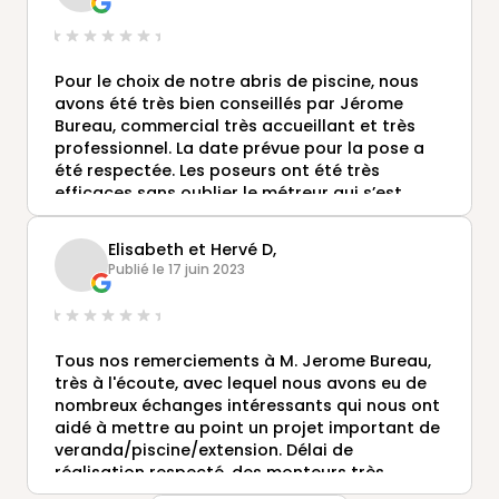
Pour le choix de notre abris de piscine, nous
avons été très bien conseillés par Jérome
Bureau, commercial très accueillant et très
professionnel. La date prévue pour la pose a
été respectée. Les poseurs ont été très
efficaces sans oublier le métreur qui s’est
déplacé 2 fois chez nous pour ajuster les
mesures. Le résultat est conforme à notre
Elisabeth et Hervé D,
attente grâce à une équipe de qualité. Nous
Publié le 17 juin 2023
conseillons tout particulièrement la société
Gustave Rideau.
Tous nos remerciements à M. Jerome Bureau,
très à l'écoute, avec lequel nous avons eu de
nombreux échanges intéressants qui nous ont
aidé à mettre au point un projet important de
veranda/piscine/extension. Délai de
réalisation respecté, des monteurs très
professionnels et une grande qualité de