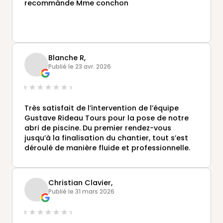
recommànde Mme conchon
Blanche R,
Publié le 23 avr. 2026
Très satisfait de l’intervention de l’équipe
Gustave Rideau Tours pour la pose de notre
abri de piscine. Du premier rendez-vous
jusqu’à la finalisation du chantier, tout s’est
déroulé de manière fluide et professionnelle.
Un grand merci à Laetitia, qui a su nous
accompagner avec sérieux, écoute et
Christian Clavier,
réactivité tout au long du projet. Ses conseils
Publié le 31 mars 2026
ont été précieux pour nous aider à faire les
bons choix.