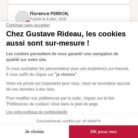
Florence PERRON,
Publié le 8 déc. 2021
Un grand merci à Jérôme BUREAU, pour sa
disponibilité, son professionnalisme et sa
gentillesse, merci également aux poseurs,
Fabrice et son fils, très professionnels.
Produits de qualité, à la hauteur de nos
attentes.
daniel michaud,
Publié le 15 nov. 2021
Nous tenons à remercier Madame Conchon
Laetitia pour son accueil,son
professionnalisme,ses conseils,son sérieux ,sa