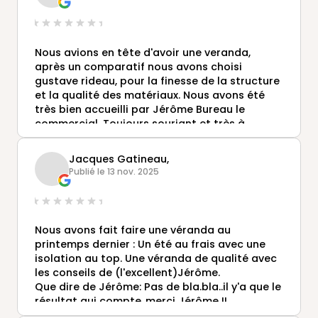
Nous avions en tête d'avoir une veranda,
après un comparatif nous avons choisi
gustave rideau, pour la finesse de la structure
et la qualité des matériaux. Nous avons été
très bien accueilli par Jérôme Bureau le
commercial. Toujours souriant et très à
l'écoute, il prend le temps d'expliquer plusieurs
fois s'il le faut , ce qui a été mon cas !! Projet
Jacques Gatineau,
sérieux et bien suivi notre veranda à vu le jour
Publié le 13 nov. 2025
fin septembre et bien sûr nous sommes très
heureux.
Merci beaucoup pour votre patience Jérôme
😉😉
Nous avons fait faire une véranda au
printemps dernier : Un été au frais avec une
isolation au top. Une véranda de qualité avec
les conseils de (l'excellent)Jérôme.
Que dire de Jérôme: Pas de bla.bla..il y'a que le
résultat qui compte..merci Jérôme !!
Pour votre professionnalisme et votre