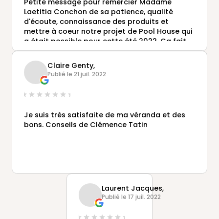
Petite message pour remercier Madame
Laetitia Conchon de sa patience, qualité
d'écoute, connaissance des produits et
mettre à coeur notre projet de Pool House qui
a était possible pour cette été 2022. Ca fait
plaisir de trouver des personnes comme
l'équipe de Veranda Rideau prête a satisfaire
Claire Genty,
ces clients en donnant des réponses a nos
Publié le 21 juil. 2022
besoins.
Merci bcp d'avoir fait nos désirs réalité.
PD. Si vous voulez une veranda des rêves, c'est
elle qu'il faut contacter!!!
Je suis très satisfaite de ma véranda et des
bons. Conseils de Clémence Tatin
Laurent Jacques,
Publié le 17 juil. 2022