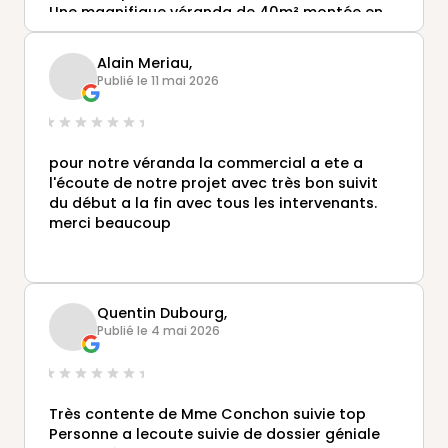
Une magnifique véranda de 40m² montée en
3j malgré des conditions climatiques terribles.
Telle que nous l'avions imaginée.
Alain Meriau,
Nous tenons à remercier tout particulièrement
Publié le 11 mai 2026
Mme Conchon, messieurs Coudray et M.Rejien,
sans oublier les fabricants et le livreur.
Un grand merci à tous et à Gustave Rideau.
Nous recommandons activement.
pour notre véranda la commercial a ete a
l'écoute de notre projet avec très bon suivit
du début a la fin avec tous les intervenants.
merci beaucoup
Quentin Dubourg,
Publié le 4 mai 2026
Très contente de Mme Conchon suivie top
Personne a lecoute suivie de dossier géniale