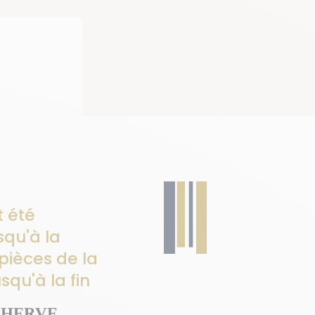
t été
squ'à la
 pièces de la
squ'à la fin
 HERVE