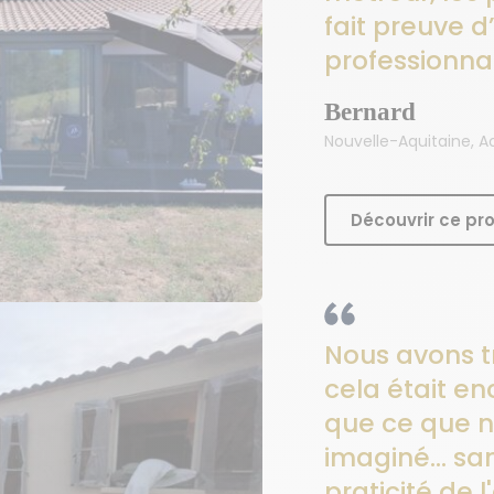
fait preuve 
professionna
Bernard
Nouvelle-Aquitaine, A
Découvrir ce pro
Nous avons 
cela était e
que ce que n
imaginé… san
praticité de l