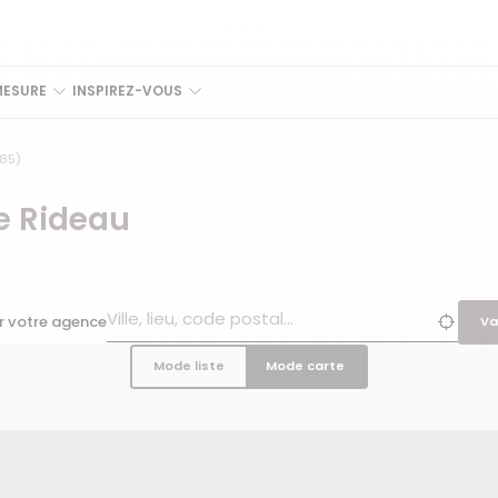
MESURE
INSPIREZ-VOUS
85)
e Rideau
r votre agence
Va
Mode liste
Mode carte