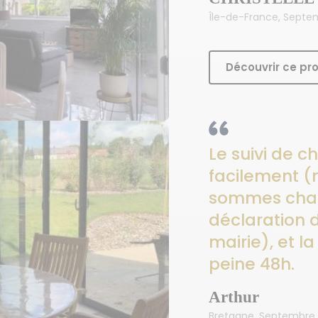
Île-de-France, Septe
Découvrir ce pro
Le suivi de ch
facilement (
sommes char
déclaration 
mairie), et l
peine 48h.
Arthur
Bretagne, Septembre