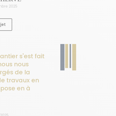
mbre 2025
jet
antier s'est fait
nous nous
gés de la
de travaux en
a pose en à
 2025