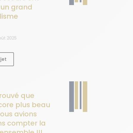
d’un grand
lisme
oût 2025
jet
trouvé que
ncore plus beau
ous avions
s compter la
'ensemble !!!