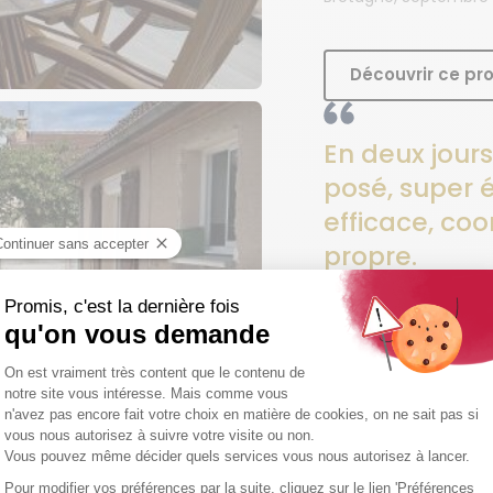
Découvrir ce pro
En deux jours
posé, super é
efficace, coo
propre.
Christian
Pays de la Loire, Sep
Découvrir ce pro