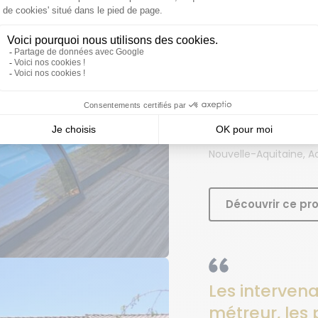
Conforme à n
Le dôme s'in
parfaitement
environnemen
David
Nouvelle-Aquitaine, A
Découvrir ce pro
Les intervena
métreur, les