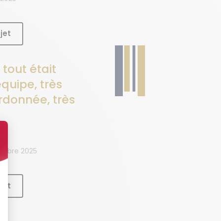
jet
 tout était
quipe, très
rdonnée, très
tembre 2025
jet