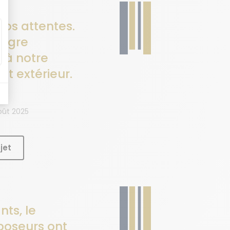
os attentes.
tègre
 à notre
t extérieur.
oût 2025
jet
nts, le
 poseurs ont