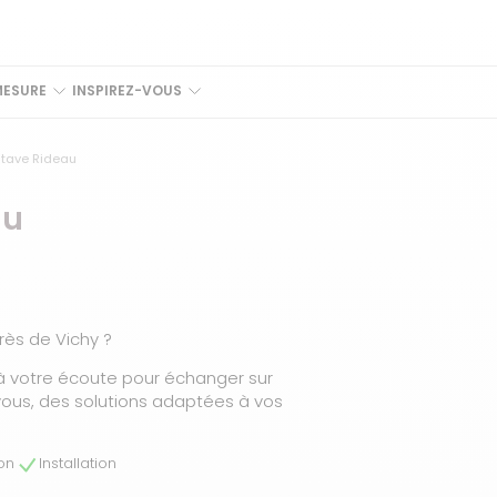
MESURE
INSPIREZ-VOUS
stave Rideau
au
ès de Vichy ?
 à votre écoute pour échanger sur
ous, des solutions adaptées à vos
.
son
Installation