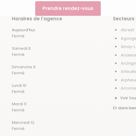
Prendre rendez-vous
Horaires de l'agence
Secteurs 
Aujourd'hui
Abrest
Fermé
Agong
Ainay-
Samedi 8
Fermé
Andela
Archign
Dimanche 9
Arfeuill
Fermé
Arpheui
Lundi 10
Arronn
Fermé
Voir tou
Mardi 11
Et dans bien
Fermé
Mercredi 12
Fermé