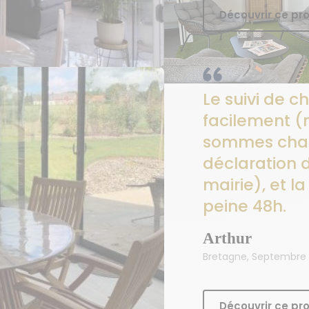
Découvrir ce pro
Le suivi de ch
facilement (
sommes char
déclaration 
mairie), et l
peine 48h.
Arthur
Bretagne, Septembre
Découvrir ce pro