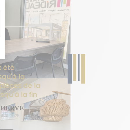
t été
squ'à la
 pièces de la
squ'à la fin
 HERVE
mbre 2025