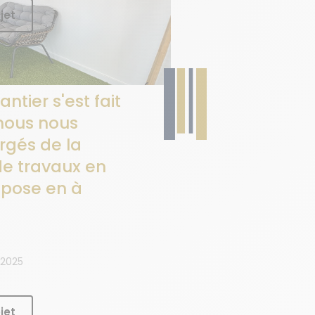
jet
antier s'est fait
nous nous
gés de la
de travaux en
a pose en à
 2025
jet