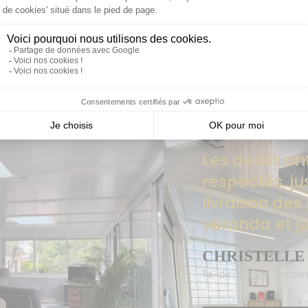
ntluçon est situé 176 rue Jean Jaures, 03200 Vichy. Notre
breux modèles d’aménagement.
Les délais on
respectés, ju
livraison des
véranda et ju
CHRISTELLE
Île-de-France, Septe