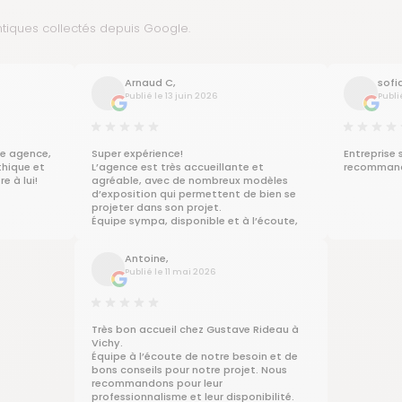
ntiques collectés depuis Google.
Arnaud C,
sofi
Publié le 13 juin 2026
Publi
e agence,
Super expérience!
Entreprise 
thique et
L’agence est très accueillante et
recomman
e à lui!
agréable, avec de nombreux modèles
d’exposition qui permettent de bien se
projeter dans son projet.
Équipe sympa, disponible et à l’écoute,
avec de très bons conseils!
Antoine,
Publié le 11 mai 2026
Très bon accueil chez Gustave Rideau à
Vichy.
Équipe à l’écoute de notre besoin et de
bons conseils pour notre projet. Nous
recommandons pour leur
professionnalisme et leur disponibilité.