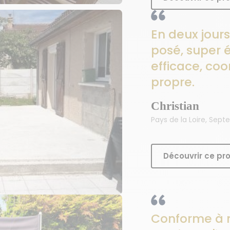
En deux jours
posé, super é
efficace, coo
propre.
Christian
Pays de la Loire, Sep
Découvrir ce pro
Conforme à n