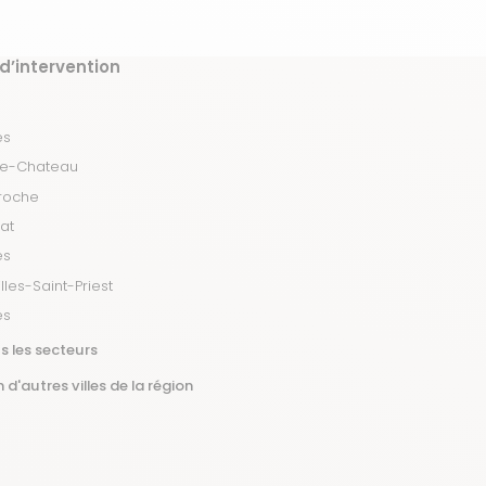
d’intervention
es
Le-Chateau
roche
at
es
lles-Saint-Priest
es
s les secteurs
 d'autres villes de la région