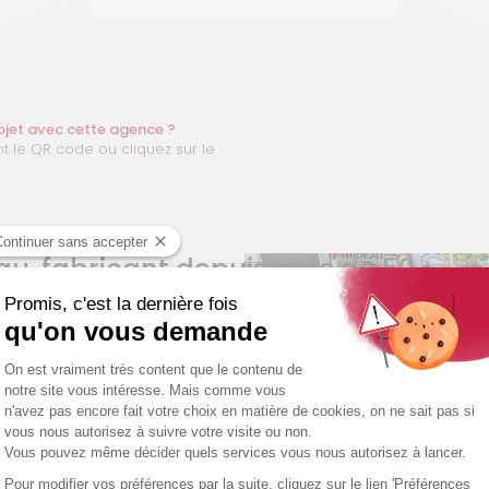
rojet avec cette agence ?
t le QR code ou cliquez sur le
u, fabricant depuis près de 50
 véranda en aluminium depuis près de 50 ans. Toutes les
ifiée et de fabrication française. Plus de 6 000 vérandas par an
r vendéen de 22 000 m².
ON pour votre projet Gustave Rideau ?