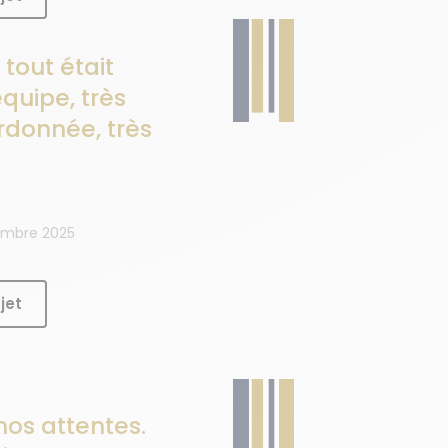
 tout était
quipe, très
rdonnée, très
tembre 2025
jet
os attentes.