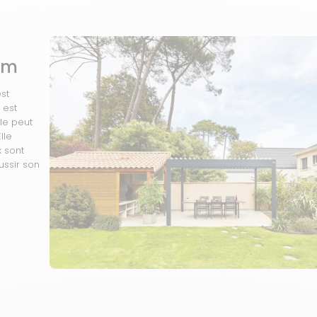
a
um
st
e est
lle peut
lle
x sont
ussir son