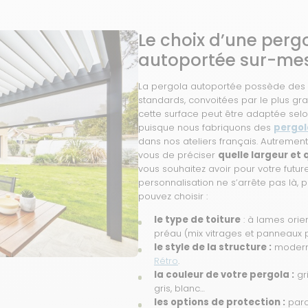
Le choix d’une perg
autoportée sur-me
La pergola autoportée possède des
standards, convoitées par le plus gr
cette surface peut être adaptée selo
puisque nous fabriquons des
pergol
dans nos ateliers français. Autrement 
vous de préciser
quelle largeur et 
vous souhaitez avoir pour votre futur
personnalisation ne s’arrête pas là, 
pouvez choisir :
le type de toiture
: à lames orien
préau (mix vitrages et panneaux p
le style de la structure :
moderne
Rétro
.
la couleur de votre pergola :
gri
gris, blanc…
les options de protection :
paroi