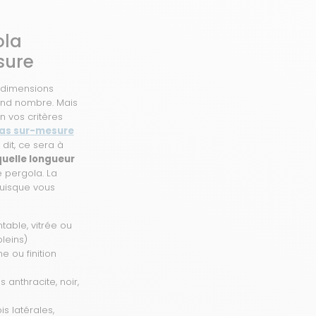
ola
sure
 dimensions
and nombre. Mais
n vos critères
as sur-mesure
dit, ce sera à
quelle longueur
e pergola. La
puisque vous
table, vitrée ou
leins)
 ou finition
s anthracite, noir,
s latérales,