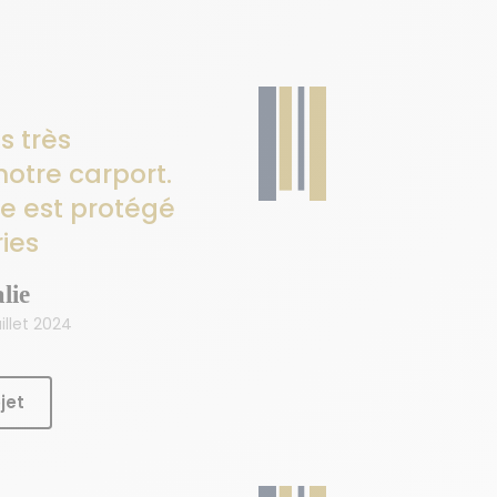
 très
notre carport.
le est protégé
ies
lie
illet 2024
jet