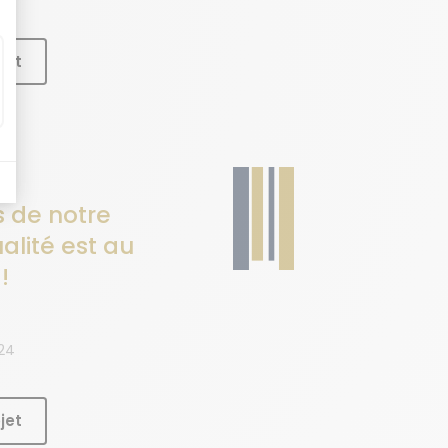
jet
ts de notre
ualité est au
!
24
jet