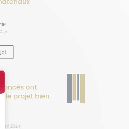
matériaux
ie
2025
jet
nnoncés ont
, le projet bien
embre 2024