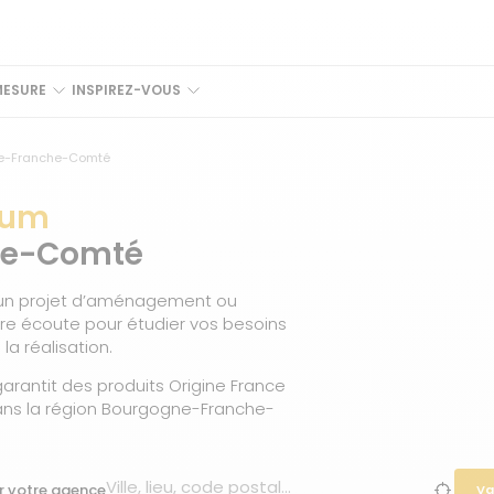
MESURE
INSPIREZ-VOUS
e-Franche-Comté
ium
he-Comté
un projet d’aménagement ou
re écoute pour étudier vos besoins
a réalisation.
arantit des produits Origine France
 dans la région Bourgogne-Franche-
r votre agence
Va