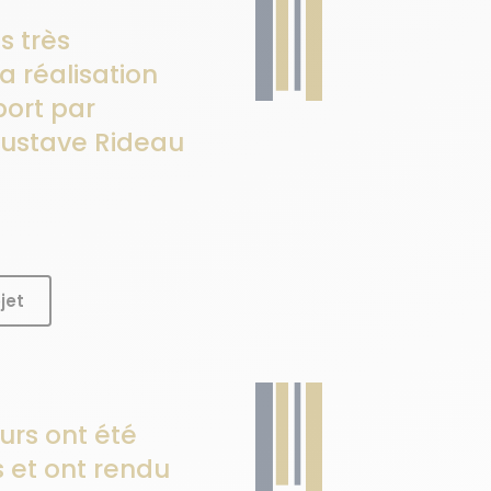
 très
la réalisation
port par
Gustave Rideau
jet
eurs ont été
s et ont rendu