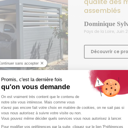
qualité des 
assemblés
Dominique Sylv
Pays de la Loire, Juin 
Découvrir ce pro
Les délais a
été respectés
suivi
Kathleen
Pays de la Loire, Nov