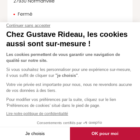
27930 Normanville
Fermé
Itinéraire
En savoir plus
Le Havre
5,0
85 avis
669 Rue des Renards
76190 Sainte-Marie-des-Champs
Fermé
Réouverture à 09:30.
Itinéraire
En savoir plus
Saint-Lo
5,0
1 avis