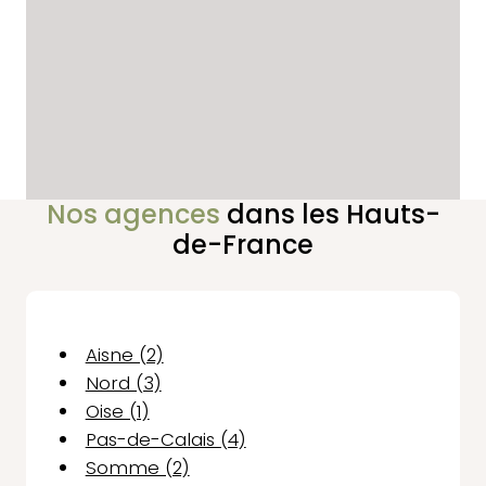
Nos agences
dans les Hauts-
de-France
Aisne (2)
Nord (3)
Oise (1)
Pas-de-Calais (4)
Somme (2)