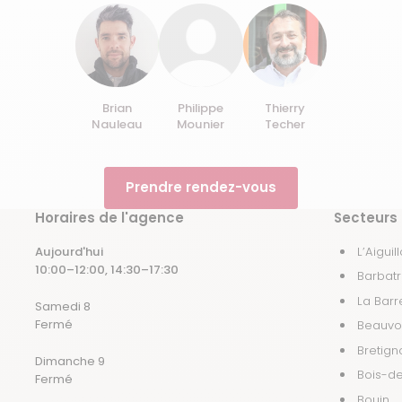
Brian
Philippe
Thierry
Nauleau
Mounier
Techer
Prendre rendez-vous
Horaires de l'agence
Secteurs 
Aujourd'hui
L’Aigui
10:00–12:00, 14:30–17:30
Barbat
La Bar
Samedi 8
Fermé
Beauvo
Bretign
Dimanche 9
Bois-d
Fermé
Bouin