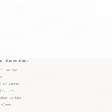
d’intervention
llon-sur-Vie
re
re-de-Monts
ir-sur-Mer
olles-sur-Mer
e-Cene