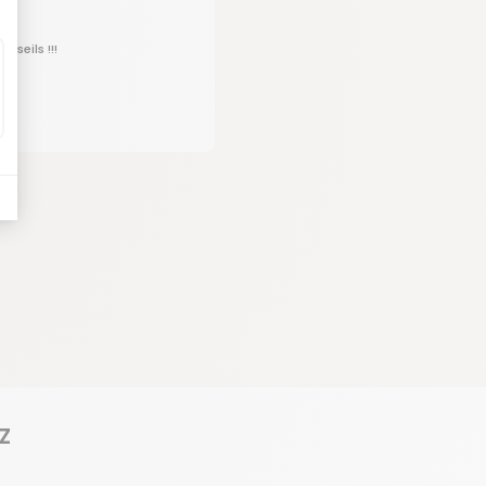
nseils !!!
z