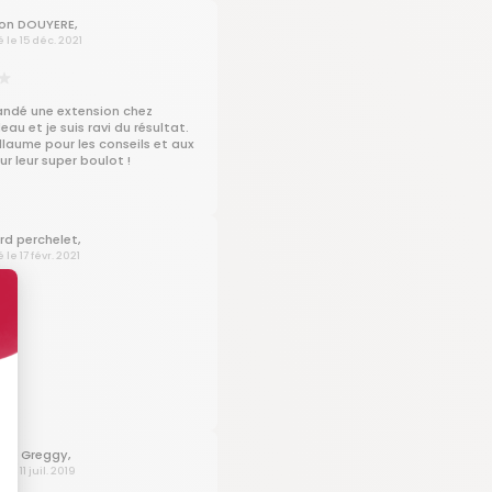
 réalisation du projet mais c'est
on DOUYERE,
f dans l'attente de celui ci.
é le 15 déc. 2021
ns
ndé une extension chez
eau et je suis ravi du résultat.
llaume pour les conseils et aux
r leur super boulot !
rd perchelet,
 le 17 févr. 2021
gy Greggy,
 le 11 juil. 2019