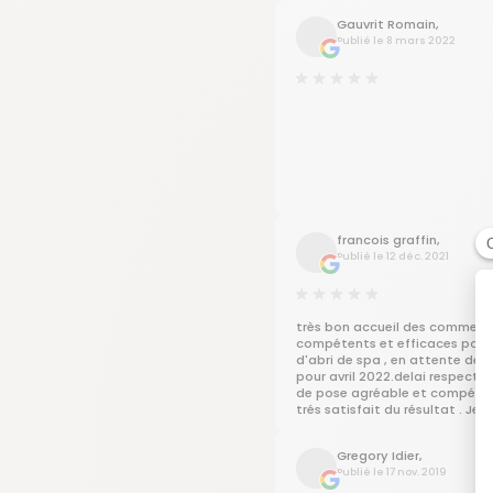
Gauvrit Romain,
Publié le 8 mars 2022
francois graffin,
Publié le 12 déc. 2021
très bon accueil des commerc
compétents et efficaces pour 
d'abri de spa , en attente de 
pour avril 2022.delai respecté
de pose agréable et compétent
trés satisfait du résultat . Je
recommande la société Gustav
véranda rideau depuis 10 ans p
Gregory Idier,
probléme de corotion depuis 
Publié le 17 nov. 2019
années sur des lames des tablie
geste commercial pour la fidél