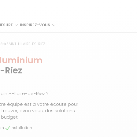
MESURE
INSPIREZ-VOUS
dée
SAINT-HILAIRE-DE-RIEZ
aluminium
-Riez
int-Hilaire-de-Riez ?
tre équipe est à votre écoute pour
rouver, avec vous, des solutions
 budget.
son
Installation