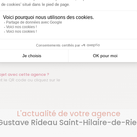
. les
De très bon conseils pour notre futur
Très bons co
ci encore
projet. Accueil parfait
rojet avec cette agence ?
t le QR code ou cliquez sur le
L'actualité de votre agence
Gustave Rideau Saint-Hilaire-de-Rie