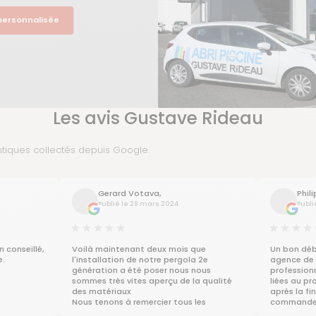
 personnalisée
Les avis Gustave Rideau
ntiques collectés depuis Google.
Gerard Votava,
Phil
Publié le 28 mars 2024
Publi
 conseillé,
Voilà maintenant deux mois que
Un bon déb
e.
l'installation de notre pergola 2e
agence de S
génération a été poser nous nous
profession
sommes très vites aperçu de la qualité
liées au pr
des matériaux
après la fi
Nous tenons à remercier tous les
commande 
intervenants , Service commercial , Sav
important.