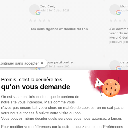
,et tout particulièrement les Techniciens
Il reste la
Ced Ced,
Mari
pour le montage qui ont fait preuve de
très positi
Publié le 15 déc. 2021
Publi
professionnalisme malgré une météo
Félicitatio
exécrable
Nous sommes très contents de la
réalisation à la hauteur de nos attentes
Nous recommandons Gustave Rideau
Très belle agence et accueil au top
J'ai comma
sans problème et de leur sérieux
véranda rid
Merci à Gui
poseurs pou
philippe petitpretre,
gera
Publié le 12 mars 2021
Publié
iaux
un projet
la pose
,une équipe
 je suis
e Rideau (
etit
Nicolas Milcendeau,
Greg
quelques
Publié le 11 juil. 2019
Publié
rs voir un
ité )