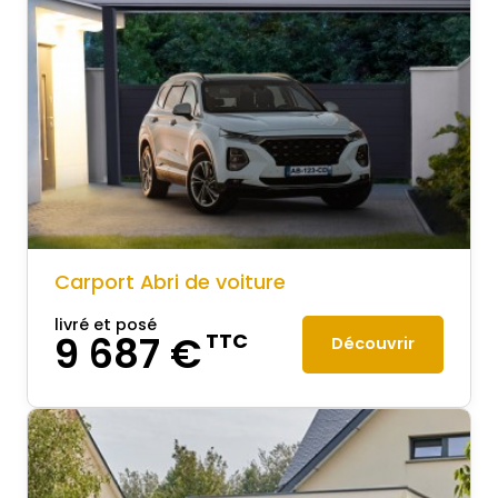
Carport Abri de voiture
livré et posé
9 687 €
TTC
Découvrir