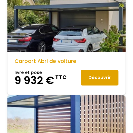
Carport Abri de voiture
livré et posé
9 932 €
TTC
Découvrir